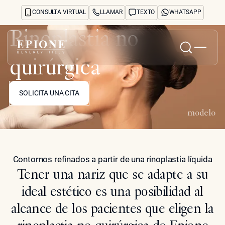
CONSULTA VIRTUAL
LLAMAR
TEXTO
WHATSAPP
Rinoplastia no
quirúrgica
Inicio
SOLICITA UNA CITA
Acerca de
SOLICITA UNA CITA
Tratamientos y preocupaciones
Treatments
modelo
Reseñas
Antes y después
Preguntas frecuentes
Contornos refinados a partir de una rinoplastia líquida
Blog
Tener una nariz que se adapte a su
Prensa
See Your Future Self
ideal estético es una posibilidad al
CONTACTO
alcance de los pacientes que eligen la
CONTACTO