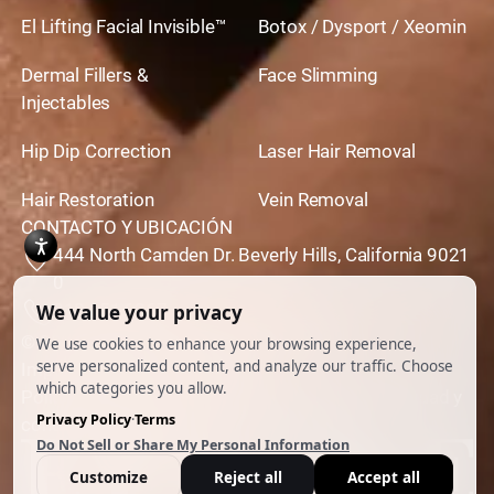
El Lifting Facial Invisible™
Botox / Dysport / Xeomin
Dermal Fillers &
Face Slimming
Injectables
Hip Dip Correction
Laser Hair Removal
Hair Restoration
Vein Removal
CONTACTO Y UBICACIÓN
444 North Camden Dr. Beverly Hills, California 9021
0
310,651,6267
© 2026 Todos los derechos reservados.
Impulsado por
Ankord Media
Política de privacidad
|
Descargo de responsabilidad y
condiciones de uso
|
Cookie Preferences