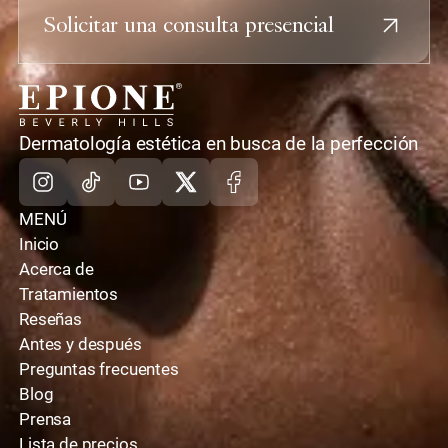
Solicitar una consulta presencial
casa
Dermatología estética en busca de la perfección
Instagram
TikTok
Youtube
X
Facebook
MENÚ
Inicio
Acerca de
Tratamientos
Reseñas
Antes y después
Preguntas frecuentes
Blog
Prensa
Lista de precios