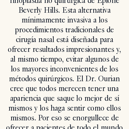
rinoplastia no quirúrgica de Epione
Beverly Hills. Esta alternativa
Search
mínimamente invasiva a los
procedimientos tradicionales de
cirugía nasal está diseñada para
ofrecer resultados impresionantes y,
al mismo tiempo, evitar algunos de
los mayores inconvenientes de los
métodos quirúrgicos. El Dr. Ourian
cree que todos merecen tener una
apariencia que saque lo mejor de sí
mismos y los haga sentir como ellos
mismos. Por eso se enorgullece de
ofrecer a pacientes de todo el mundo