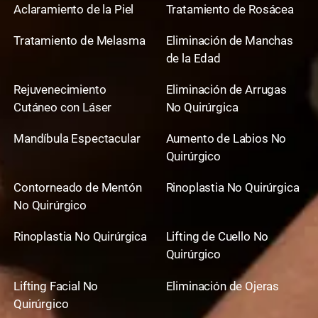
Aclaramiento de la Piel
Tratamiento de Rosácea
Tratamiento de Melasma
Eliminación de Manchas
de la Edad
Rejuvenecimiento
Eliminación de Arrugas
Cutáneo con Láser
No Quirúrgica
Mandíbula Espectacular
Aumento de Labios No
Quirúrgico
Contorneado de Mentón
Rinoplastia No Quirúrgica
No Quirúrgico
Rinoplastia No Quirúrgica
Lifting de Cuello No
Quirúrgico
Lifting Facial No
Eliminación de Ojeras
Quirúrgico