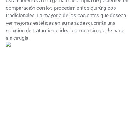
están abiertos a una gama más amplia de pacientes en
comparación con los procedimientos quirúrgicos
tradicionales. La mayoría de los pacientes que desean
ver mejoras estéticas en su nariz descubrirán una
solución de tratamiento ideal con una cirugía de nariz
modelo
sin cirugía.
"Dr. Simon Ourian is recognized as
one of the world’s leading cosmetic
dermatology doctors, known for his
precise, natural approach to aesthetic
medicine.
His work is defined by restraint,