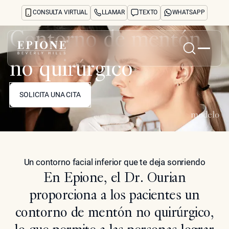
CONSULTA VIRTUAL
LLAMAR
TEXTO
WHATSAPP
Contorno de mentón
no quirúrgico
Inicio
SOLICITA UNA CITA
Acerca de
SOLICITA UNA CITA
Tratamientos y preocupaciones
Treatments
modelo
Reseñas
Antes y después
Preguntas frecuentes
Un contorno facial inferior que te deja sonriendo
Blog
En Epione, el Dr. Ourian
Prensa
See Your Future Self
proporciona a los pacientes un
CONTACTO
contorno de mentón no quirúrgico,
CONTACTO