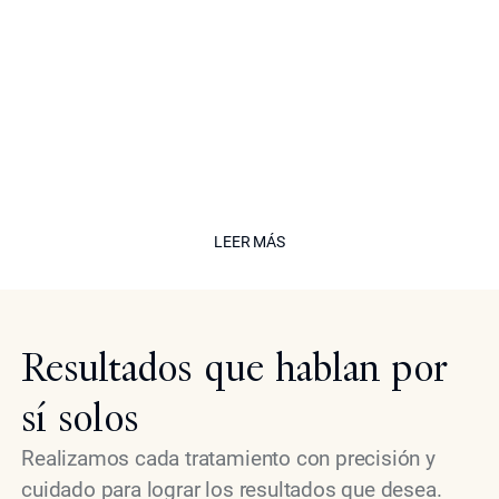
His work is defined by restraint,
balance and unwavering commitment
to safety, delivering results that
enhance without appearing treated."
The Californian
LEER MÁS
LEER MÁS
Resultados que hablan por
sí solos
Realizamos cada tratamiento con precisión y
cuidado para lograr los resultados que desea.