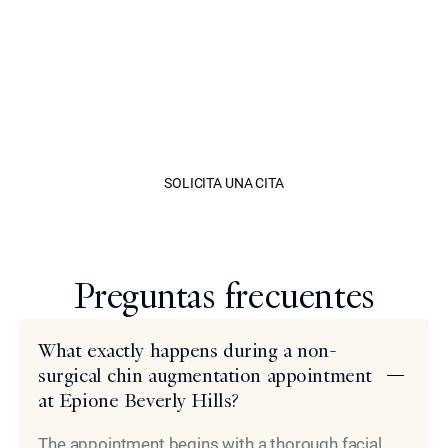
colaboración con usted para desarrollar un plan de
tratamiento personalizado que aborde todos sus
objetivos y expectativas estéticas. Esperamos poder
ayudarlo a lograr el mentón perfecto para una estética
verdaderamente personalizada mediante el contorno
del mentón en Beverly Hills.
SOLICITA UNA CITA
SOLICITA UNA CITA
modelo
Preguntas frecuentes
What exactly happens during a non-
surgical chin augmentation appointment
at Epione Beverly Hills?
The appointment begins with a thorough facial