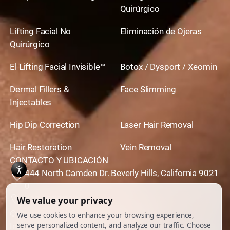
Quirúrgico
Lifting Facial No
Eliminación de Ojeras
Quirúrgico
El Lifting Facial Invisible™
Botox / Dysport / Xeomin
Dermal Fillers &
Face Slimming
Injectables
Hip Dip Correction
Laser Hair Removal
Hair Restoration
Vein Removal
CONTACTO Y UBICACIÓN
444 North Camden Dr. Beverly Hills, California 9021
0
310,651,6267
© 2026 Todos los derechos reservados.
Impulsado por
Ankord Media