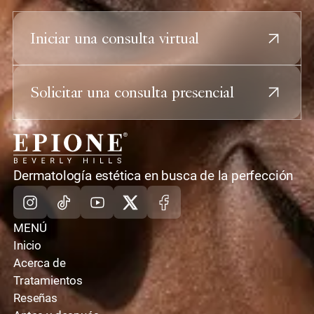
Iniciar una consulta virtual
Solicitar una consulta presencial
casa
Dermatología estética en busca de la perfección
Instagram
TikTok
Youtube
X
Facebook
MENÚ
Inicio
Acerca de
Tratamientos
Reseñas