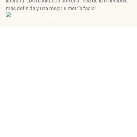
liberada. Los resultados son una línea de la mandíbula
modelo
más definida y una mejor simetría facial.
¿Cómo es el tratamiento?
El tiempo de tratamiento depende de las necesidades
del individuo y del resultado deseado, pero
generalmente dura aproximadamente 15 minutos.
Durante su cita para el aumento de mentón, nuestro
médico analizará el mejor curso de acción para sus
objetivos de contorno del mentón antes de comenzar
las inyecciones. Para garantizar un resultado seguro y
exitoso, todos los tratamientos se realizan prestando
una atención meticulosa a los detalles por parte del Dr.
Ourian, centrándose en desarrollar sus características
únicas para obtener resultados de aspecto natural. Una
vez finalizado el tratamiento, los pacientes suelen