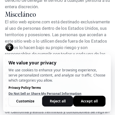
derecho de denegar el servicio a cualquier persona a su
entera discreción.
Misceláneo
El sitio web epione.com está destinado exclusivamente
al uso de personas dentro de los Estados Unidos, sus
territorios y posesiones. Las personas que accedan a
este sitio web o lo utilicen desde fuera de los Estados
Unidos lo hacen bajo su propio riesgo y son
responsables de cumplir con todas y cada una de las
leyes aplicables. Estos términos y condiciones
constituyen el acuerdo completo entre usted y
epione.com con respecto al uso del sitio web
epione.com. Cualquier disputa entre usted y
epione.com con respecto a estos Términos y
condiciones, el sitio web epione.com o cualquier uso
del sitio web epione.com o su contenido estará sujeta
a la jurisdicción exclusiva de los tribunales del estado
de California y estos Términos y condiciones se regirán