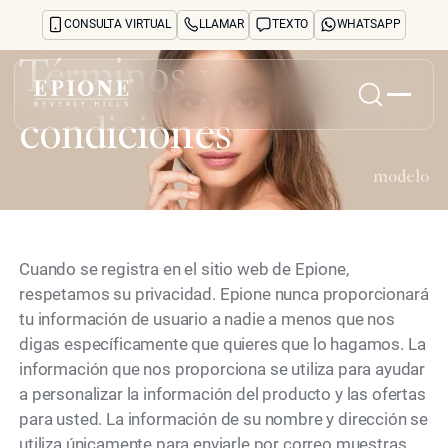
CONSULTA VIRTUAL
LLAMAR
TEXTO
WHATSAPP
Términos y
condiciones
Inicio
Acerca de
modelo
Tratamientos y preocupaciones
Treatments
Reseñas
Cuando se registra en el sitio web de Epione,
Antes y después
respetamos su privacidad. Epione nunca proporcionará
Preguntas frecuentes
tu información de usuario a nadie a menos que nos
Blog
digas específicamente que quieres que lo hagamos. La
Prensa
información que nos proporciona se utiliza para ayudar
See Your Future Self
CONTACTO
a personalizar la información del producto y las ofertas
CONTACTO
para usted. La información de su nombre y dirección se
utiliza únicamente para enviarle por correo muestras