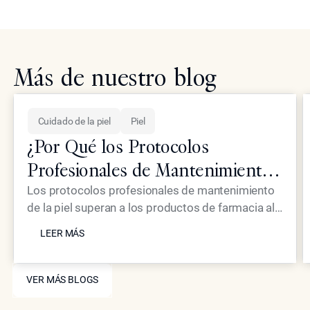
Más de nuestro blog
Cuidado de la piel
Piel
¿Por Qué los Protocolos
Profesionales de Mantenimiento
de la Piel Superan a los
Los protocolos profesionales de mantenimiento
de la piel superan a los productos de farmacia al
Productos Estándar de Farmacia?
LEER MÁS
utilizar concentraciones más altas de
LEER MÁS
ingredientes activos y sistemas de
administración avanzados que alcanzan las capas
VER MÁS BLOGS
dérmicas más profundas. Mientras que los
VER MÁS BLOGS
productos de venta libre están limitados por