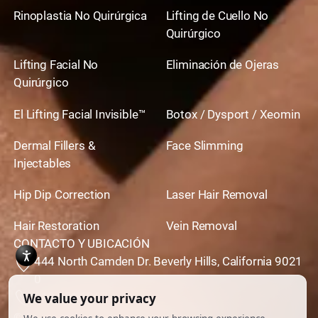
Rinoplastia No Quirúrgica
Lifting de Cuello No
Quirúrgico
Lifting Facial No
Eliminación de Ojeras
Quirúrgico
El Lifting Facial Invisible™
Botox / Dysport / Xeomin
Dermal Fillers &
Face Slimming
Injectables
Hip Dip Correction
Laser Hair Removal
Hair Restoration
Vein Removal
CONTACTO Y UBICACIÓN
444 North Camden Dr. Beverly Hills, California 9021
0
310,651,6267
© 2026 Todos los derechos reservados.