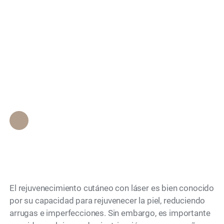
en el rejuvenecimiento
Search
con láser, si y cuándo
se considera una
posibilidad
Personal de Epione Beverly Hills
•
November 3, 2023
El rejuvenecimiento cutáneo con láser es bien conocido
por su capacidad para rejuvenecer la piel, reduciendo
arrugas e imperfecciones. Sin embargo, es importante