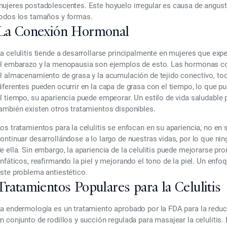
ujeres postadolescentes. Este hoyuelo irregular es causa de angust
odos los tamaños y formas.
La Conexión Hormonal
a celulitis tiende a desarrollarse principalmente en mujeres que ex
l embarazo y la menopausia son ejemplos de esto. Las hormonas contro
l almacenamiento de grasa y la acumulación de tejido conectivo, to
iferentes pueden ocurrir en la capa de grasa con el tiempo, lo que pu
l tiempo, su apariencia puede empeorar. Un estilo de vida saludable 
ambién existen otros tratamientos disponibles.
os tratamientos para la celulitis se enfocan en su apariencia, no en 
ontinuar desarrollándose a lo largo de nuestras vidas, por lo que n
e ella. Sin embargo, la apariencia de la celulitis puede mejorarse pr
infáticos, reafirmando la piel y mejorando el tono de la piel. Un enfo
ste problema antiestético.
Tratamientos Populares para la Celulitis
a endermología es un tratamiento aprobado por la FDA para la reducci
n conjunto de rodillos y succión regulada para masajear la celulitis. 