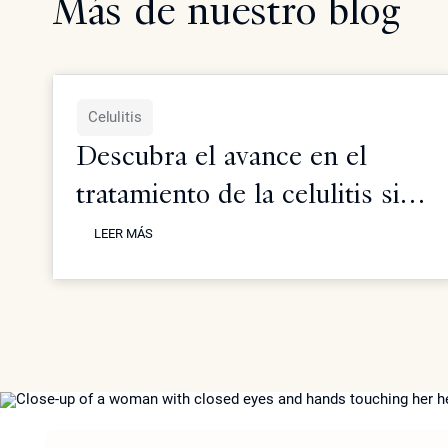
Más de nuestro blog
Celulitis
Descubra el avance en el
tratamiento de la celulitis sin
LEER MÁS
recurrir a la cirugía utilizando
LEER MÁS
terapia de Radiofrecuencia
(RF). ¿Es efectiva?