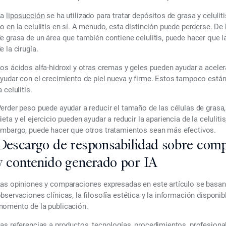
La
liposucción
se ha utilizado para tratar depósitos de grasa y celulit
o en la celulitis en sí. A menudo, esta distinción puede perderse. D
e grasa de un área que también contiene celulitis, puede hacer que la
e la cirugía.
os ácidos alfa-hidroxi y otras cremas y geles pueden ayudar a aceler
yudar con el crecimiento de piel nueva y firme. Estos tampoco están
a celulitis.
erder peso puede ayudar a reducir el tamaño de las células de grasa,
ieta y el ejercicio pueden ayudar a reducir la apariencia de la celuli
mbargo, puede hacer que otros tratamientos sean más efectivos.
Descargo de responsabilidad sobre comp
y contenido generado por IA
as opiniones y comparaciones expresadas en este artículo se basan e
bservaciones clínicas, la filosofía estética y la información disponi
omento de la publicación.
as referencias a productos, tecnologías, procedimientos, profesiona