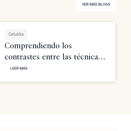
VER MÁS BLOGS
VER MÁS BLOGS
Celulitis
Comprendiendo los
contrastes entre las técnicas
LEER MÁS
no quirúrgicas y quirúrgicas
LEER MÁS
para la eliminación de
celulitis: Esto es lo que
necesita saber