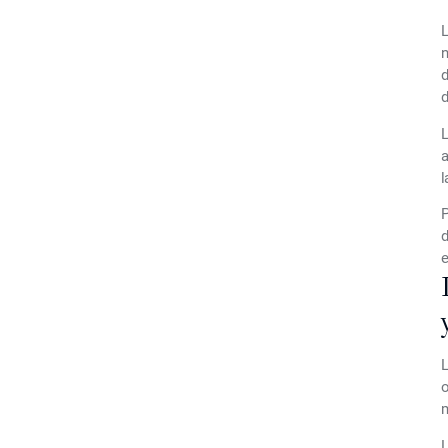
n
d
d
L
a
l
P
d
e
L
o
m
L