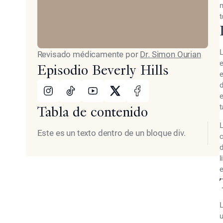
m
t
L
Revisado médicamente por
Dr. Simon Ourian
e
Episodio Beverly Hills
e
Instagram
TikTok
Youtube
X
Facebook
d
e
t
Tabla de contenido
L
Este es un texto dentro de un bloque div.
c
d
l
e
L
u