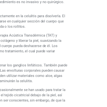
cedimiento es no invasivo y no quirúrgico.
amente en la celulitis para disolverla. El
arse en cualquier sección del cuerpo que
 o los rollitos.
Terapia Acústica Transdérmica (TAT) y
olágeno y liberar la piel, suavizando la
l cuerpo pueda deshacerse de él. Los
o tratamiento, el cual puede variar
enar los ganglios linfáticos. También puede
. Las envolturas corporales pueden causar
den utilizar materiales como aloe, algas
inuirán la celulitis.
asionalmente se han usado para tratar la
l tejido cicatricial debajo de la piel, así
en ser conscientes, sin embargo, de que la