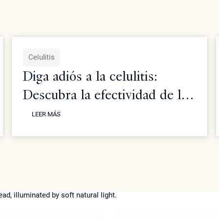
Celulitis
Diga adiós a la celulitis:
Descubra la efectividad de la
LEER MÁS
terapia con ultrasonido
LEER MÁS