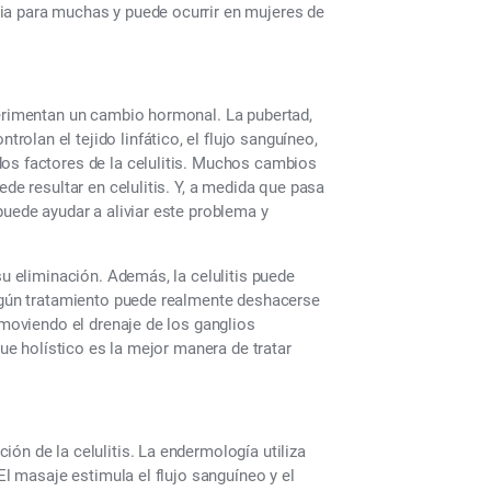
ia para muchas y puede ocurrir en mujeres de
perimentan un cambio hormonal. La pubertad,
lan el tejido linfático, el flujo sanguíneo,
dos factores de la celulitis. Muchos cambios
ede resultar en celulitis. Y, a medida que pasa
puede ayudar a aliviar este problema y
su eliminación. Además, la celulitis puede
ingún tratamiento puede realmente deshacerse
omoviendo el drenaje de los ganglios
que holístico es la mejor manera de tratar
ón de la celulitis. La endermología utiliza
El masaje estimula el flujo sanguíneo y el