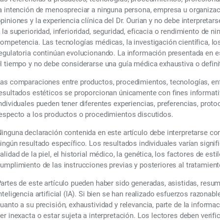
a intención de menospreciar a ninguna persona, empresa u organizac
piniones y la experiencia clínica del Dr. Ourian y no debe interpre
 la superioridad, inferioridad, seguridad, eficacia o rendimiento de n
ompetencia. Las tecnologías médicas, la investigación científica, lo
egulatoria continúan evolucionando. La información presentada en e
l tiempo y no debe considerarse una guía médica exhaustiva o definit
as comparaciones entre productos, procedimientos, tecnologías, enf
esultados estéticos se proporcionan únicamente con fines informati
ndividuales pueden tener diferentes experiencias, preferencias, prot
especto a los productos o procedimientos discutidos.
inguna declaración contenida en este artículo debe interpretarse c
ingún resultado específico. Los resultados individuales varían signif
alidad de la piel, el historial médico, la genética, los factores de esti
umplimiento de las instrucciones previas y posteriores al tratamient
artes de este artículo pueden haber sido generadas, asistidas, resu
nteligencia artificial (IA). Si bien se han realizado esfuerzos razonabl
uanto a su precisión, exhaustividad y relevancia, parte de la informa
er inexacta o estar sujeta a interpretación. Los lectores deben verif