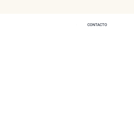
CONTACTO
CONTACTO
s
Blog
Prensa
Contactar