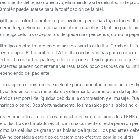
recimiento del tejido conectivo, eliminando así la celulitis. Este pro
ambién puede usarse para la tonificación de la piel.
ptiLipo es otro tratamiento que involucra pequeñas inyecciones direct
uerpo luego elimina la grasa con otros desechos. OptiLipo puede us
ontenga celulitis o depósitos de grasa más pequeños, como la papada
ltralipo es otro tratamiento avanzado para la celulitis. Combina la 
esoterapia. El tratamiento TAT utiliza ondas sónicas para romper el c
extura. La mesoterapia luego descompone el tejido graso para que e
acientes pueden comenzar a ver resultados poco después de su últim
ependiendo del paciente.
l masaje en sí mismo es excelente para aumentar la circulación y dr
liviar los espasmos musculares y eliminar la acumulación de tejido
érdida temporal de líquidos debido a la compresión y el masaje. Pue
arinas o barro. Desafortunadamente, los masajes por sí solos no dism
os estimuladores eléctricos musculares como las unidades TENS oc
elulitis. Los estimuladores utilizan una corriente directa para romper e
omo las células de grasa y las bolsas de líquido. Los pacientes deb
DA no considera este tipo de tratamiento efectivo para la celulitis.