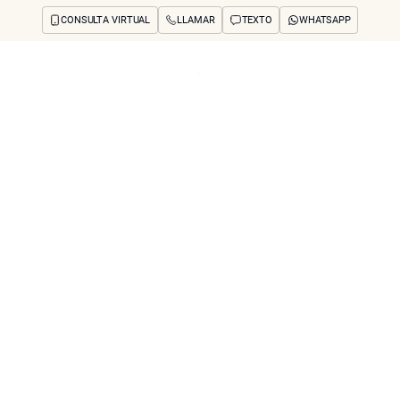
CONSULTA VIRTUAL
LLAMAR
TEXTO
WHATSAPP
os y preocupaciones
Concerns
Reseñas
Antes y después
Preguntas frecuente