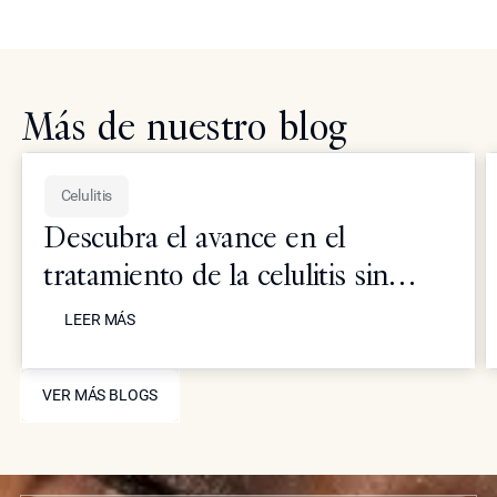
Más de nuestro blog
Celulitis
Descubra el avance en el
tratamiento de la celulitis sin
LEER MÁS
recurrir a la cirugía utilizando
LEER MÁS
terapia de Radiofrecuencia (RF).
VER MÁS BLOGS
¿Es efectiva?
VER MÁS BLOGS