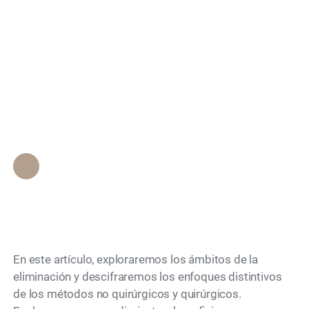
quirúrgicas para la
Search
eliminación de
celulitis: Esto es lo
que necesita saber
Personal de Epione Beverly Hills
•
February 22, 2024
En este artículo, exploraremos los ámbitos de la
eliminación y descifraremos los enfoques distintivos
de los métodos no quirúrgicos y quirúrgicos.