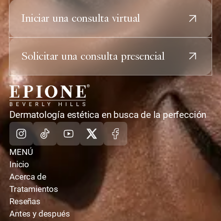
Iniciar una consulta virtual
Solicitar una consulta presencial
casa
Dermatología estética en busca de la perfección
Instagram
TikTok
Youtube
X
Facebook
MENÚ
Inicio
Acerca de
Tratamientos
Reseñas
Antes y después