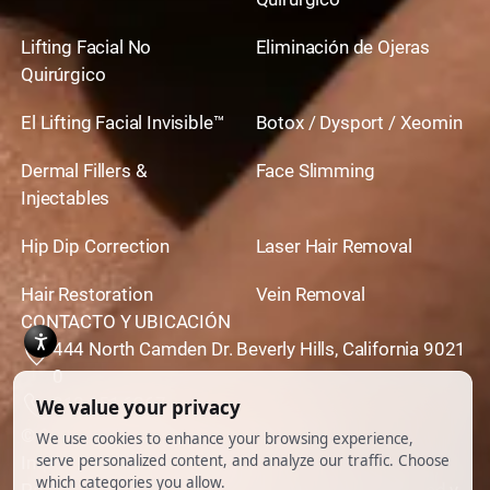
Lifting Facial No
Eliminación de Ojeras
Quirúrgico
El Lifting Facial Invisible™
Botox / Dysport / Xeomin
Dermal Fillers &
Face Slimming
Injectables
Hip Dip Correction
Laser Hair Removal
Hair Restoration
Vein Removal
CONTACTO Y UBICACIÓN
444 North Camden Dr. Beverly Hills, California 9021
0
310,651,6267
© 2026 Todos los derechos reservados.
Impulsado por
Ankord Media