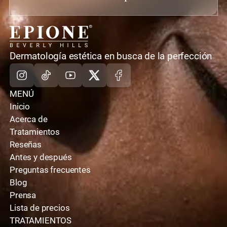
casa
Dermatología estética en busca de la perfección
Instagram
TikTok
Youtube
X
Facebook
MENÚ
Inicio
Acerca de
Tratamientos
Reseñas
Antes y después
Preguntas frecuentes
Blog
Prensa
Lista de precios
TRATAMIENTOS