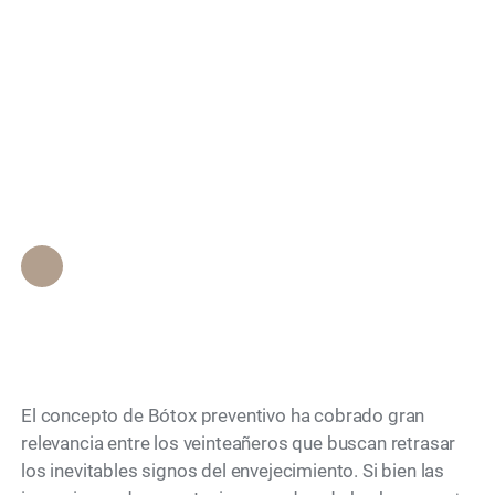
¿Se pueden prevenir
Search
las arrugas con Bótox
preventivo en la
veintena?
Personal de Epione Beverly Hills
•
June 15, 2026
El concepto de Bótox preventivo ha cobrado gran
relevancia entre los veinteañeros que buscan retrasar
los inevitables signos del envejecimiento. Si bien las