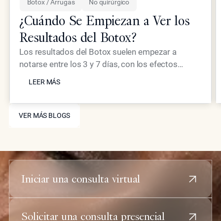
Botox / Arrugas
No quirúrgico
¿Cuándo Se Empiezan a Ver los
Resultados del Botox?
Los resultados del Botox suelen empezar a
notarse entre los 3 y 7 días, con los efectos
LEER MÁS
completos visibles a las dos semanas. El plazo
LEER MÁS
varía según la fuerza muscular, la técnica de
inyección y los factores metabólicos individuales.
VER MÁS BLOGS
VER MÁS BLOGS
Iniciar una consulta virtual
Solicitar una consulta presencial