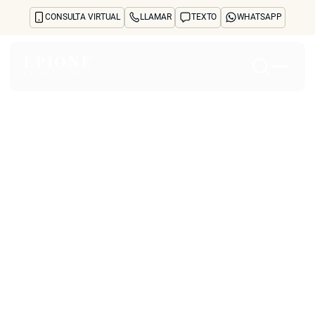
CONSULTA VIRTUAL
LLAMAR
TEXTO
WHATSAPP
Inicio
Acerca de
Tratamientos y preocupaciones
Treatments
Reseñas
Antes y después
Preguntas frecuentes
Blog
Prensa
See Your Future Self
CONTACTO
CONTACTO