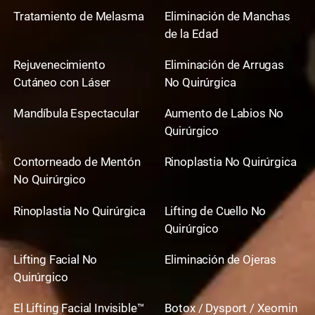
Tratamiento de Melasma
Eliminación de Manchas
de la Edad
Rejuvenecimiento
Eliminación de Arrugas
Cutáneo con Láser
No Quirúrgica
Mandíbula Espectacular
Aumento de Labios No
Quirúrgico
Contorneado de Mentón
Rinoplastia No Quirúrgica
No Quirúrgico
Rinoplastia No Quirúrgica
Lifting de Cuello No
Quirúrgico
Lifting Facial No
Eliminación de Ojeras
Quirúrgico
El Lifting Facial Invisible™
Botox / Dysport / Xeomin