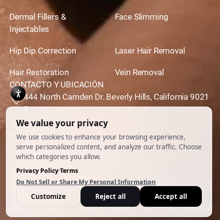
Dermal Fillers &
Face Slimming
Injectables
Hip Dip Correction
Laser Hair Removal
Hair Restoration
Vein Removal
CONTACTO Y UBICACIÓN
444 North Camden Dr. Beverly Hills, California 9021
0
310,651,6267
© 2026 Todos los derechos reservados.
Impulsado por
Ankord Media
Política de privacidad
|
Descargo de responsabilidad y
condiciones de uso
|
Cookie Preferences