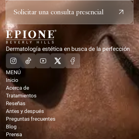
los productos tópicos comerciales simplemente
no pueden lograr.
Solicitar una consulta presencial
casa
Dermatología estética en busca de la perfección
Instagram
TikTok
Youtube
X
Facebook
MENÚ
Inicio
Acerca de
Tratamientos
Reseñas
Antes y después
Preguntas frecuentes
Blog
Prensa