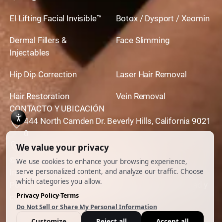
El Lifting Facial Invisible™
Botox / Dysport / Xeomin
Dermal Fillers &
Face Slimming
Injectables
Hip Dip Correction
Laser Hair Removal
Hair Restoration
Vein Removal
CONTACTO Y UBICACIÓN
444 North Camden Dr. Beverly Hills, California 9021
0
310,651,6267
© 2026 Todos los derechos reservados.
Impulsado por
Ankord Media
Política de privacidad
|
Descargo de responsabilidad y
condiciones de uso
|
Cookie Preferences