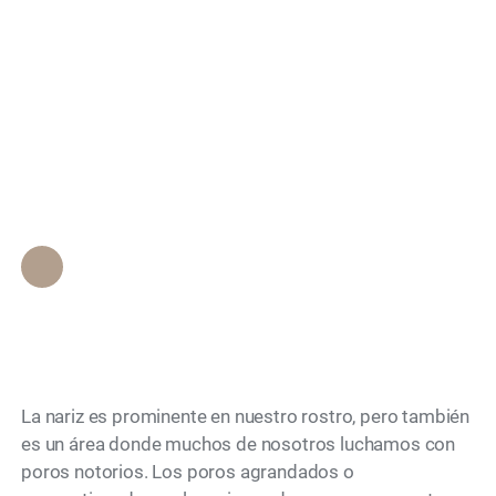
nasales: Conozca las
Search
estrategias efectivas
para reducir los poros
visibles
Personal de Epione Beverly Hills
•
November 20, 2023
La nariz es prominente en nuestro rostro, pero también
es un área donde muchos de nosotros luchamos con
poros notorios. Los poros agrandados o