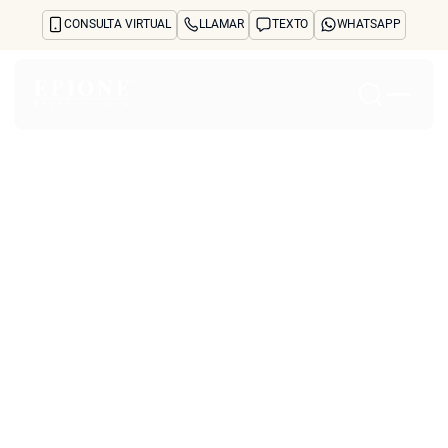
CONSULTA VIRTUAL
LLAMAR
TEXTO
WHATSAPP
Inicio
Acerca de
Tratamientos y preocupaciones
Treatments
Reseñas
Antes y después
Preguntas frecuentes
Blog
Prensa
See Your Future Self
CONTACTO
CONTACTO