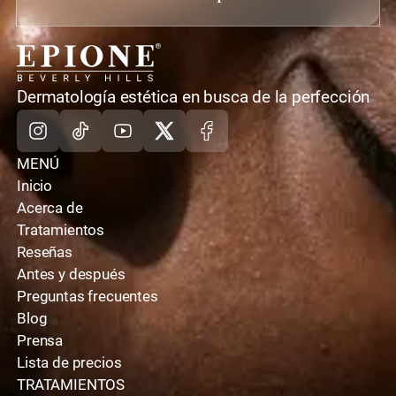
casa
Dermatología estética en busca de la perfección
Instagram
TikTok
Youtube
X
Facebook
MENÚ
Inicio
Acerca de
Tratamientos
Reseñas
Antes y después
Preguntas frecuentes
Blog
Prensa
Lista de precios
TRATAMIENTOS