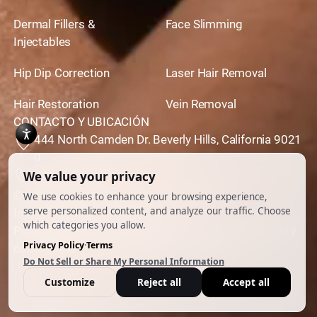
Dermal Fillers &
Face Slimming
Injectables
Hip Dip Correction
Laser Hair Removal
Hair Restoration
Vein Removal
CONTACTO Y UBICACIÓN
444 North Camden Dr. Beverly Hills, California 9021
0
310,651,6267
© 2026 Todos los derechos reservados.
Impulsado por
Ankord Media
Política de privacidad
|
Descargo de responsabilidad y
condiciones de uso
|
Cookie Preferences