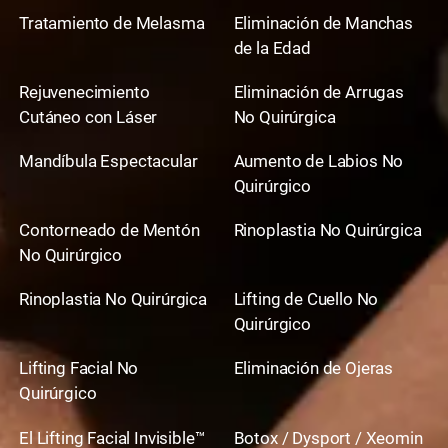
Tratamiento de Melasma
Eliminación de Manchas
de la Edad
Rejuvenecimiento
Eliminación de Arrugas
Cutáneo con Láser
No Quirúrgica
Mandíbula Espectacular
Aumento de Labios No
Quirúrgico
Contorneado de Mentón
Rinoplastia No Quirúrgica
No Quirúrgico
Rinoplastia No Quirúrgica
Lifting de Cuello No
Quirúrgico
Lifting Facial No
Eliminación de Ojeras
Quirúrgico
El Lifting Facial Invisible™
Botox / Dysport / Xeomin