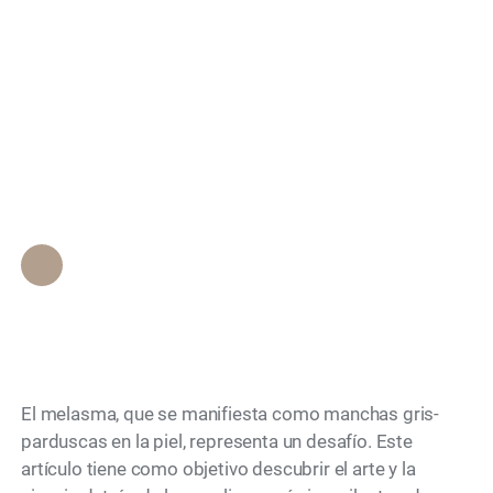
¿Cómo superar el
Search
melasma?
Transformando la piel
con peelings químicos
Personal de Epione Beverly Hills
•
November 15, 2023
El melasma, que se manifiesta como manchas gris-
parduscas en la piel, representa un desafío. Este
artículo tiene como objetivo descubrir el arte y la