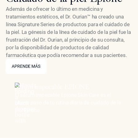
mundo una rinoplastia no quirúrgica en Beverly
Además de ofrecer lo último en medicina y
Hills.
tratamientos estéticos, el Dr. Ourian™ ha creado una
línea Signature Series de productos para el cuidado de
la piel. La génesis de la línea de cuidado de la piel fue la
frustración del Dr. Ourian, al principio de su consulta,
por la disponibilidad de productos de calidad
farmacéutica que podía recomendar a sus pacientes.
APRENDE MÁS
APRENDE MÁS
Sérum impecable EPIONE
El sérum impecable Epione Skin Care es el
último paso de tu rutina diaria de cuidado de la
piel Epione.