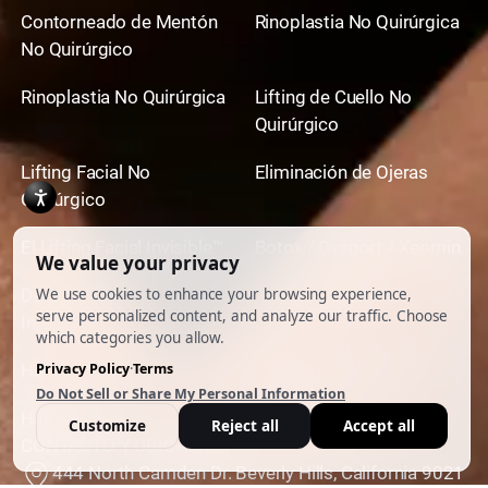
Contorneado de Mentón
Rinoplastia No Quirúrgica
No Quirúrgico
Rinoplastia No Quirúrgica
Lifting de Cuello No
Quirúrgico
Lifting Facial No
Eliminación de Ojeras
Quirúrgico
El Lifting Facial Invisible™
Botox / Dysport / Xeomin
Dermal Fillers &
Face Slimming
Injectables
Hip Dip Correction
Laser Hair Removal
Hair Restoration
Vein Removal
CONTACTO Y UBICACIÓN
444 North Camden Dr. Beverly Hills, California 9021