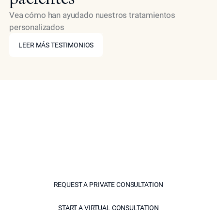
Vea cómo han ayudado nuestros tratamientos
personalizados
LEER MÁS TESTIMONIOS
LEER MÁS TESTIMONIOS
Luce refrescada. Siéntete
seguro.
Inyectables expertos, tratamientos con láser y
rejuvenecimiento de la piel diseñados pensando
en ti.
REQUEST A PRIVATE CON
REQUEST A PRIVATE CONSULTATION
START A VIRTUAL CONSU
START A VIRTUAL CONSULTATION
modelo