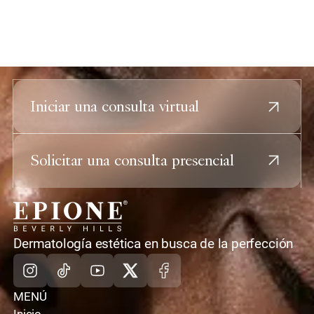
Iniciar una consulta virtual
Solicitar una consulta presencial
casa
Dermatología estética en busca de la perfección
Instagram
TikTok
Youtube
X
Facebook
MENÚ
Inicio