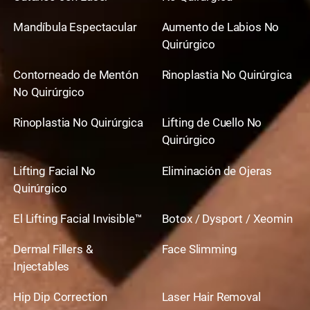
Mandíbula Espectacular
Aumento de Labios No
Quirúrgico
Contorneado de Mentón
Rinoplastia No Quirúrgica
No Quirúrgico
Rinoplastia No Quirúrgica
Lifting de Cuello No
Quirúrgico
Lifting Facial No
Eliminación de Ojeras
Quirúrgico
El Lifting Facial Invisible™
Botox / Dysport / Xeomin
Dermal Fillers &
Face Slimming
Injectables
Hip Dip Correction
Laser Hair Removal