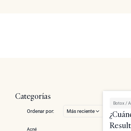
Botox / Arrugas
Acerca de
Tratamient
Search
Inicio
Artículos de expertos sobre Botox, reducción de arrug
Categorías
Botox / 
Ordenar por:
Más reciente
¿Cuán
Result
Acné