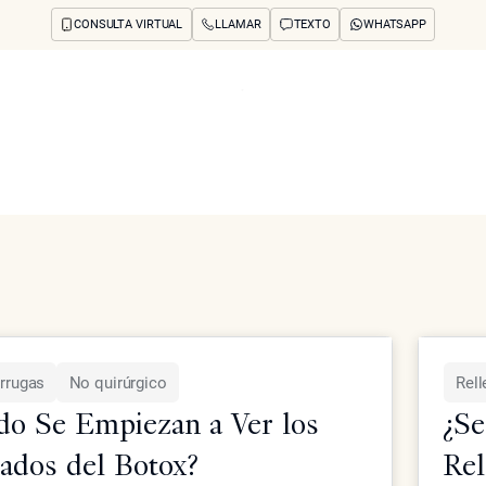
CONSULTA VIRTUAL
LLAMAR
TEXTO
WHATSAPP
Articles
os y preocupaciones
Concerns
Reseñas
Antes y después
Preguntas frecuente
as y tratamientos antienvejecimiento del equipo de Epione Be
Arrugas
No quirúrgico
Rel
do Se Empiezan a Ver los
¿Se
ados del Botox?
Rel