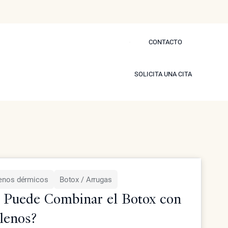
CONTACTO
CONTACTO
s
Blog
Prensa
Contactar
SOLICITA UNA CITA
SOLICITA UNA CITA
verly Hills.
modelo
lenos dérmicos
Botox / Arrugas
 Puede Combinar el Botox con
lenos?