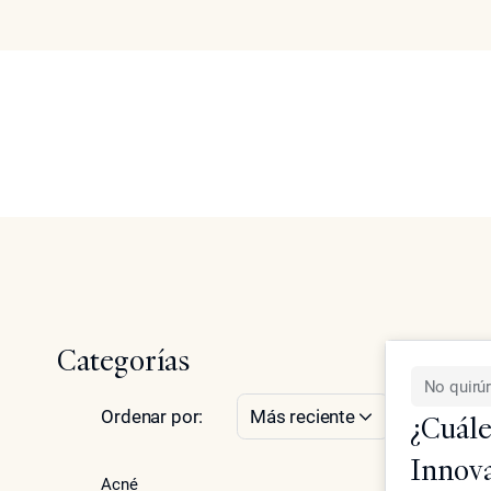
Rostro
Articles
Acerca de
Tratamient
Search
Inicio
Artículos sobre rejuvenecimiento facial, contorno y tr
Categorías
No quirú
Ordenar por:
Más reciente
¿Cuále
Innov
Acné