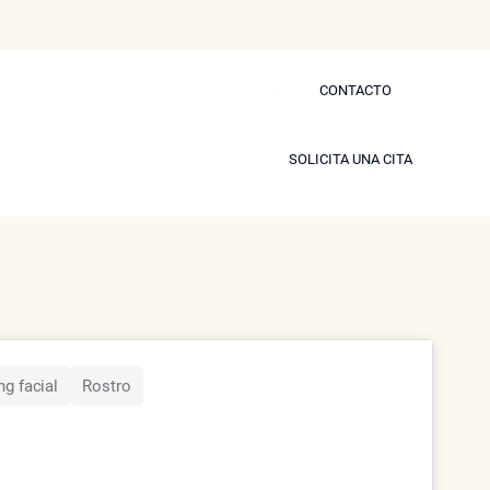
CONTACTO
CONTACTO
s
Blog
Prensa
Contactar
SOLICITA UNA CITA
SOLICITA UNA CITA
rly Hills.
modelo
ing facial
Rostro