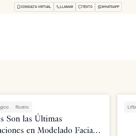
CONSULTA VIRTUAL
LLAMAR
TEXTO
WHATSAPP
os y preocupaciones
Concerns
Reseñas
Antes y después
Preguntas frecuente
atamientos no quirúrgicos del Dr. Simon Ourian en Epione Beve
rgico
Rostro
Lift
s Son las Últimas
aciones en Modelado Facial