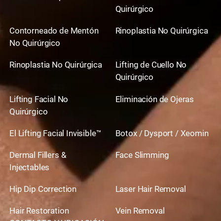
Quirúrgico
Contorneado de Mentón
Rinoplastia No Quirúrgica
No Quirúrgico
Rinoplastia No Quirúrgica
Lifting de Cuello No
Quirúrgico
Lifting Facial No
Eliminación de Ojeras
Quirúrgico
El Lifting Facial Invisible™
Botox / Dysport / Xeomin
Dermal Fillers &
Face Slimming
Injectables
Hip Dip Correction
Laser Hair Removal
Hair Restoration
Vein Removal