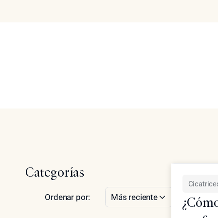
Cicatrices de ac
Acerca de
Tratamient
Search
Inicio
Descubra los tratamientos no quirúrgicos para cicatric
Epione Beverly Hills.
Categorías
Cicatrice
Ordenar por:
Más reciente
¿Cómo 