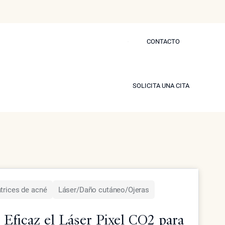
CONTACTO
CONTACTO
s
Blog
Prensa
Contactar
tículos de
SOLICITA UNA CITA
SOLICITA UNA CITA
modelo
trices de acné
Láser/Daño cutáneo/Ojeras
 Eficaz el Láser Pixel CO2 para