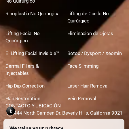
No Quirúrgico
para hacerlas menos evidentes. Como era de
Rinoplastia No Quirúrgica
Lifting de Cuello No
esperar, someterse a una cirugía secundaria será
Quirúrgico
una opción más costosa, pero podría ser la única
opción real. Deberá consultar con la persona que
Lifting Facial No
Eliminación de Ojeras
realizó su abdominoplastia original para ver qué
Quirúrgico
opción podría funcionar mejor para usted. Es
posible que el cirujano que realizó su
El Lifting Facial Invisible™
Botox / Dysport / Xeomin
abdominoplastia no se sienta calificado para
realizar la revisión de cicatriz de abdominoplastia,
Dermal Fillers &
Face Slimming
por lo que podría referirlo. Pero comenzar su
Injectables
evaluación con una visita de seguimiento a su
Hip Dip Correction
Laser Hair Removal
cirujano de abdominoplastia tiene mucho sentido.
Hair Restoration
Vein Removal
CONTACTO Y UBICACIÓN
444 North Camden Dr. Beverly Hills, California 9021
0
310,651,6267