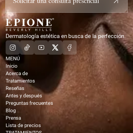
Solicitar una consulta presencial
casa
Dermatología estética en busca de la perfección
Instagram
TikTok
Youtube
X
Facebook
MENÚ
Inicio
Acerca de
Tratamientos
Reseñas
Antes y después
Preguntas frecuentes
Blog
Prensa
Lista de precios
TRATAMIENTOS