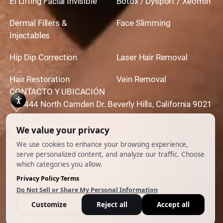
El Lifting Facial Invisible™
Botox / Dysport / Xeomin
Dermal Fillers &
Face Slimming
Injectables
Hip Dip Correction
Laser Hair Removal
Hair Restoration
Vein Removal
CONTACTO Y UBICACIÓN
444 North Camden Dr. Beverly Hills, California 9021
0
310,651,6267
© 2026 Todos los derechos reservados.
Impulsado por
Ankord Media
Política de privacidad
|
Descargo de responsabilidad y
condiciones de uso
|
Cookie Preferences