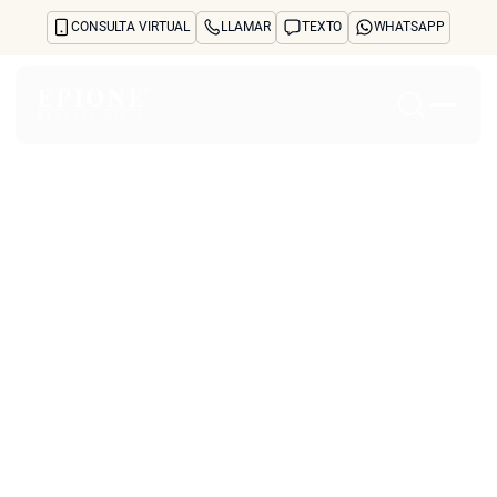
CONSULTA VIRTUAL
LLAMAR
TEXTO
WHATSAPP
Inicio
Acerca de
Tratamientos y preocupaciones
Treatments
Reseñas
Antes y después
Preguntas frecuentes
Blog
Prensa
See Your Future Self
CONTACTO
Life and Style
CONTACTO