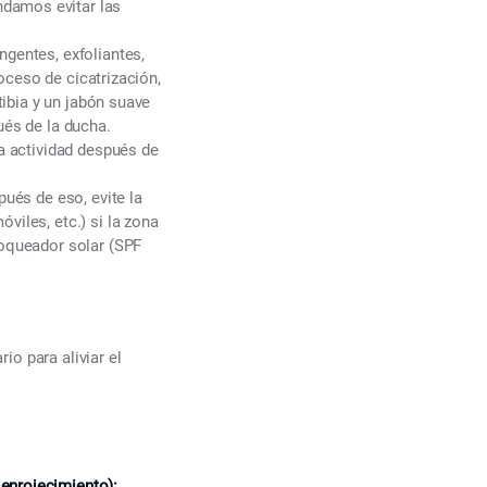
ndamos evitar las
ngentes, exfoliantes,
roceso de cicatrización,
tibia y un jabón suave
ués de la ducha.
la actividad después de
pués de eso, evite la
viles, etc.) si la zona
loqueador solar (SPF
o para aliviar el
enrojecimiento):