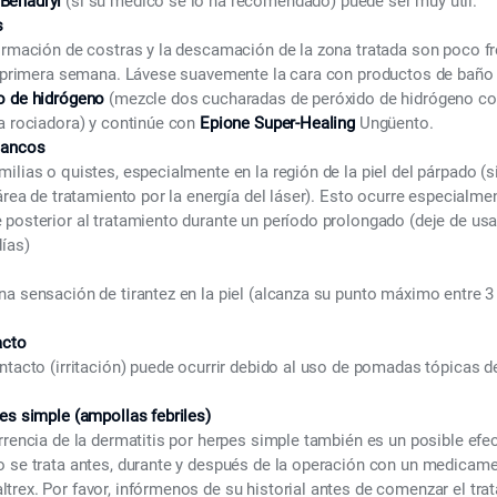
Benadryl
(si su médico se lo ha recomendado) puede ser muy útil.
s
formación de costras y la descamación de la zona tratada son poco f
la primera semana. Lávese suavemente la cara con productos de baño 
o de hidrógeno
(mezcle dos cucharadas de peróxido de hidrógeno co
a rociadora) y continúe con
Epione Super-Healing
Ungüento.
lancos
ilias o quistes, especialmente en la región de la piel del párpado (si
área de tratamiento por la energía del láser). Esto ocurre especialmen
 posterior al tratamiento durante un período prolongado (deje de us
ías)
na sensación de tirantez en la piel (alcanza su punto máximo entre
acto
ntacto (irritación) puede ocurrir debido al uso de pomadas tópicas 
es simple (ampollas febriles)
rrencia de la dermatitis por herpes simple también es un posible efec
o se trata antes, durante y después de la operación con un medicame
rex. Por favor, infórmenos de su historial antes de comenzar el tra