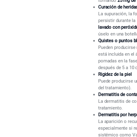
tomando
25 mg de 
Curación de herida
La supuración, la 
persistir durante 
lavado con peróxid
úselo en una botell
Quistes o puntos b
Pueden producirse m
está incluida en el 
pomadas en la fase
después de 5 a 10 d
Rigidez de la piel
Puede producirse u
del tratamiento).
Dermatitis de cont
La dermatitis de co
tratamiento.
Dermatitis por herp
La aparición o recu
especialmente si n
sistémico como Valt