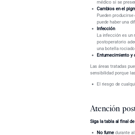
médico si se prese
Cambios en el pigm
Pueden producirse c
puede haber una dife
Infección
La infección es un
postoperatorio ade
una botella rociado
Entumecimiento y c
Las áreas tratadas pu
sensibilidad porque la
El riesgo de cualqu
Atención post
Siga la tabla al final d
No fume
durante al