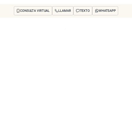
CONSULTA VIRTUAL
LLAMAR
TEXTO
WHATSAPP
os y preocupaciones
Concerns
Reseñas
Antes y después
Preguntas frecuente
cara y cuello)