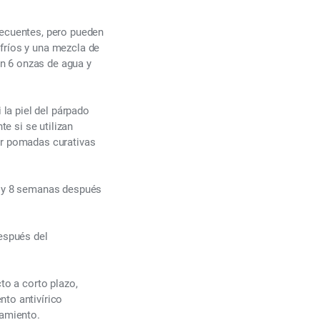
recuentes, pero pueden
fríos y una mezcla de
n 6 onzas de agua y
 la piel del párpado
te si se utilizan
ar pomadas curativas
 3 y 8 semanas después
después del
to a corto plazo,
nto antivírico
tamiento.