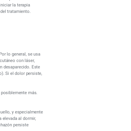
niciar la terapia
del tratamiento.
Por lo general, se usa
cutáneo con láser,
an desaparecido. Este
). Si el dolor persiste,
 y posiblemente más.
cuello, y especialmente
a elevada al dormir,
chazón persiste