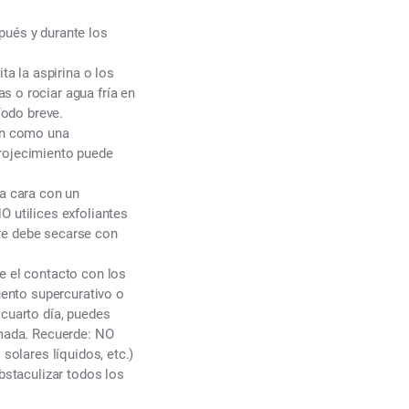
pués y durante los
ta la aspirina o los
s o rociar agua fría en
íodo breve.
ón como una
nrojecimiento puede
la cara con un
O utilices exfoliantes
mpre debe secarse con
e el contacto con los
üento supercurativo o
 cuarto día, puedes
omada. Recuerde: NO
solares líquidos, etc.)
bstaculizar todos los