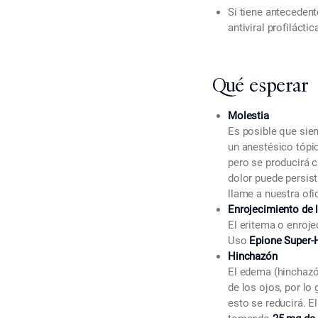
Si tiene antecedente
antiviral profiláct
Qué esperar
Molestia
Es posible que sien
un anestésico tópic
pero se producirá c
dolor puede persist
llame a nuestra ofi
Enrojecimiento de l
El eritema o enroje
Uso
Epione Super-
Hinchazón
El edema (hinchazón
de los ojos, por lo
esto se reducirá. E