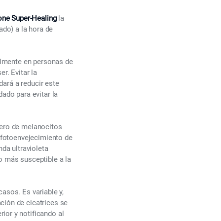
one Super-Healing
la
do) a la hora de
ialmente en personas de
r. Evitar la
dará a reducir este
do para evitar la
mero de melanocitos
l fotoenvejecimiento de
nda ultravioleta
o más susceptible a la
asos. Es variable y,
ción de cicatrices se
ior y notificando al