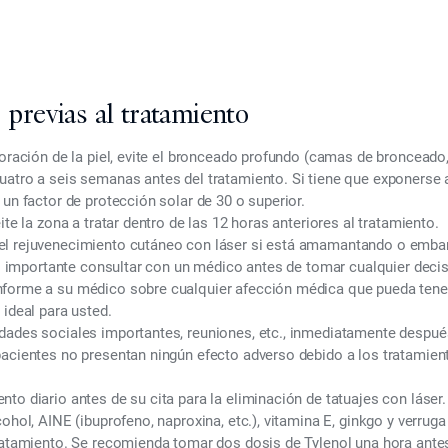
 previas al tratamiento
loración de la piel, evite el bronceado profundo (camas de broncead
atro a seis semanas antes del tratamiento. Si tiene que exponerse al
 un factor de protección solar de 30 o superior.
ite la zona a tratar dentro de las 12 horas anteriores al tratamiento.
l rejuvenecimiento cutáneo con láser si está amamantando o embara
 Es importante consultar con un médico antes de tomar cualquier deci
forme a su médico sobre cualquier afección médica que pueda tener
 ideal para usted.
dades sociales importantes, reuniones, etc., inmediatamente despué
pacientes no presentan ningún efecto adverso debido a los tratamien
to diario antes de su cita para la eliminación de tatuajes con láser.
cohol, AINE (ibuprofeno, naproxina, etc.), vitamina E, ginkgo y verrug
tratamiento. Se recomienda tomar dos dosis de Tylenol una hora ante