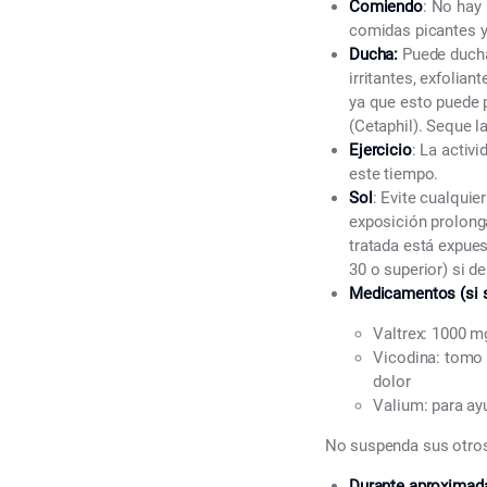
Comiendo
: No hay
comidas picantes y
Ducha:
Puede duchar
irritantes, exfolian
ya que esto puede p
(Cetaphil). Seque l
Ejercicio
: La activ
este tiempo.
Sol
: Evite cualquie
exposición prolonga
tratada está expues
30 o superior) si d
Medicamentos (si s
Valtrex: 1000 mg
Vicodina: tomo 
dolor
Valium: para ay
No suspenda sus otro
Durante aproximada