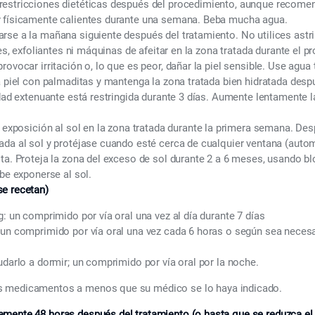
 restricciones dietéticas después del procedimiento, aunque recome
 físicamente calientes durante una semana. Beba mucha agua.
se a la mañana siguiente después del tratamiento. No utilices astri
tes, exfoliantes ni máquinas de afeitar en la zona tratada durante el p
rovocar irritación o, lo que es peor, dañar la piel sensible. Use agua 
a piel con palmaditas y mantenga la zona tratada bien hidratada desp
idad extenuante está restringida durante 3 días. Aumente lentamente 
r exposición al sol en la zona tratada durante la primera semana. Des
da al sol y protéjase cuando esté cerca de cualquier ventana (automó
ta. Proteja la zona del exceso de sol durante 2 a 6 meses, usando b
ebe exponerse al sol.
e recetan)
: un comprimido por vía oral una vez al día durante 7 días
un comprimido por vía oral una vez cada 6 horas o según sea necesari
udarlo a dormir; un comprimido por vía oral por la noche.
s medicamentos a menos que su médico se lo haya indicado.
mente 48 horas después del tratamiento (o hasta que se reduzca el 