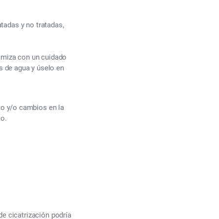
atadas y no tratadas,
nimiza con un cuidado
 de agua y úselo en
o y/o cambios en la
to.
de cicatrización podría