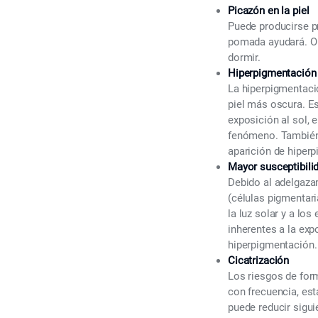
Picazón en la piel
Puede producirse pr
pomada ayudará. O
dormir.
Hiperpigmentación
La hiperpigmentació
piel más oscura. Es
exposición al sol, e
fenómeno. También 
aparición de hiperp
Mayor susceptibilid
Debido al adelgaza
(células pigmentari
la luz solar y a lo
inherentes a la exp
hiperpigmentación.
Cicatrización
Los riesgos de form
con frecuencia, es
puede reducir sigu