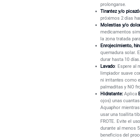
prolongarse.
Tirantez y/o picazón
próximos 2 días has
Molestias y/o dolo
medicamentos simil
la zona tratada par
Enrojecimiento, hin
quemadura solar. E
durar hasta 10 días.
Lavado
: Espere al 
limpiador suave com
ni irritantes como 
palmaditas y NO fr
Hidratante:
Aplica
ojos)
unas cuantas 
Aquaphor mientras d
usar una toallita t
FROTE. Evite el uso
durante al menos 5 
beneficios del pro