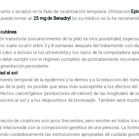
urito o picazón en la fase de cicatrización temprana. Utilización
Epi
 puede tomar un
25 mg de Benadryl
(si su médico se lo ha recomenda
 cutánea
n transitoria (oscurecimiento de la piel) es otra posibilidad, espec
to suele ocurrir entre 3 y 8 semanas después del tratamiento con láse
l calor e incluso la luz ultravioleta y los rayos de la computadora ayu
debe cumplir con el régimen completo de postratamiento recomenda
igmentación persistente.
ad al sol
:
miento temporal de la epidermis y la dermis y a la reducción del nú
as de la piel), es posible que seas más susceptible a los efectos de
s efectos cancerígenos (productores de cáncer) de las longitudes de o
osición al sol y a los dispositivos de bronceado. También será much
ación de cicatrices son poco frecuentes, pero existen en todos los c
tá relacionada con la composición genética de una persona. La forma
iendo cuidadosamente las instrucciones apropiadas de cuidado poster