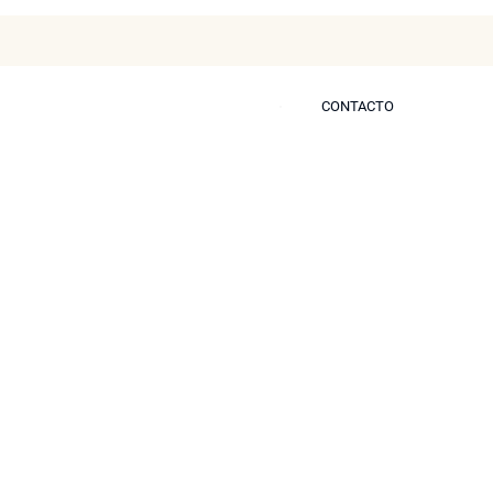
CONTACTO
CONTACTO
s
Blog
Prensa
Contactar