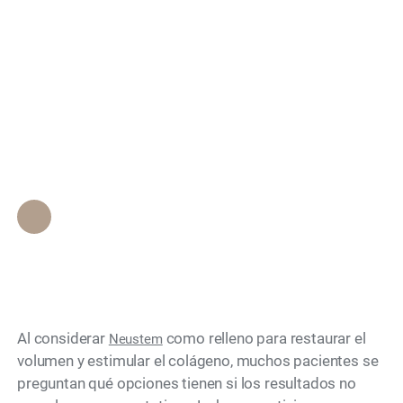
¿Se Pueden Revertir
Search
Los Rellenos Neustem
Si No Te Gustan Los
Resultados?
Personal de Epione Beverly Hills
•
June 6, 2026
Al considerar
como relleno para restaurar el
Neustem
volumen y estimular el colágeno, muchos pacientes se
preguntan qué opciones tienen si los resultados no