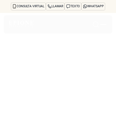
CONSULTA VIRTUAL
LLAMAR
TEXTO
WHATSAPP
Inicio
Acerca de
Tratamientos y preocupaciones
Treatments
Reseñas
Antes y después
Preguntas frecuentes
Blog
Prensa
See Your Future Self
CONTACTO
CONTACTO