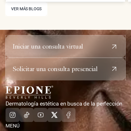
avanzados como Neustem ofrecen restauración
VER MÁS BLOGS
de volumen y estimulación de colágeno para un
VER MÁS BLOGS
rejuvenecimiento facial integral.
Iniciar una consulta virtual
Solicitar una consulta presencial
casa
Dermatología estética en busca de la perfección
Instagram
TikTok
Youtube
X
Facebook
MENÚ