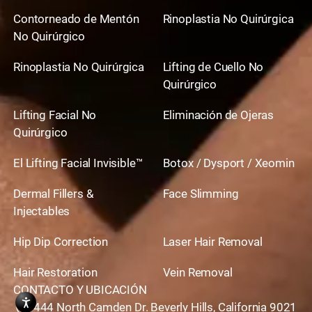
Contorneado de Mentón
Rinoplastia No Quirúrgica
No Quirúrgico
Rinoplastia No Quirúrgica
Lifting de Cuello No
Quirúrgico
Lifting Facial No
Eliminación de Ojeras
Quirúrgico
El Lifting Facial Invisible™
Botox / Dysport / Xeomin
Dermal Fillers &
Face Slimming
Injectables
Hip Dip Correction
Laser Hair Removal
Hair Restoration
Vein Removal
CONTACTO Y UBICACIÓN
444 North Camden Dr. Beverly Hills, California 9021