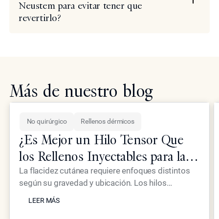
Neustem para evitar tener que
revertirlo?
Más de nuestro blog
No quirúrgico
Rellenos dérmicos
¿Es Mejor un Hilo Tensor Que
los Rellenos Inyectables para la
Piel Flácida?
La flacidez cutánea requiere enfoques distintos
según su gravedad y ubicación. Los hilos
LEER MÁS
tensores proporcionan un efecto mecánico de
LEER MÁS
elevación, mientras que los inyectables