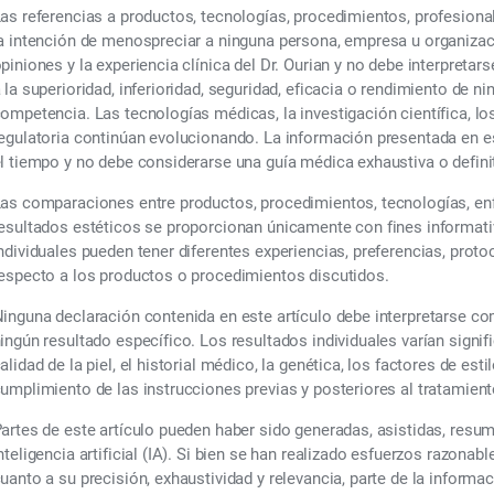
as referencias a productos, tecnologías, procedimientos, profesiona
a intención de menospreciar a ninguna persona, empresa u organizac
piniones y la experiencia clínica del Dr. Ourian y no debe interpre
 la superioridad, inferioridad, seguridad, eficacia o rendimiento de n
ompetencia. Las tecnologías médicas, la investigación científica, lo
egulatoria continúan evolucionando. La información presentada en e
l tiempo y no debe considerarse una guía médica exhaustiva o definit
as comparaciones entre productos, procedimientos, tecnologías, enf
esultados estéticos se proporcionan únicamente con fines informati
ndividuales pueden tener diferentes experiencias, preferencias, prot
especto a los productos o procedimientos discutidos.
inguna declaración contenida en este artículo debe interpretarse c
ingún resultado específico. Los resultados individuales varían signif
alidad de la piel, el historial médico, la genética, los factores de esti
umplimiento de las instrucciones previas y posteriores al tratamient
artes de este artículo pueden haber sido generadas, asistidas, resu
nteligencia artificial (IA). Si bien se han realizado esfuerzos razonabl
uanto a su precisión, exhaustividad y relevancia, parte de la informa