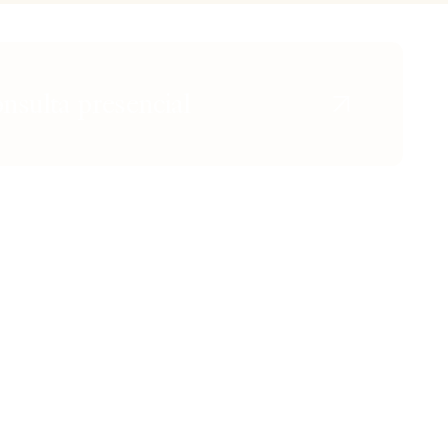
onsulta presencial
Instagram
TikTok
Youtube
X
Facebook
CONTACTO Y UBICACIÓN
ial No Quirúrgico
444 North Camden Dr. Beverly
Hills, California 90210
 de Ojeras
310,651,6267
acial Invisible™
sport / Xeomin