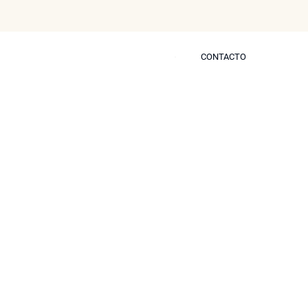
CONTACTO
CONTACTO
s
Blog
Prensa
Contactar