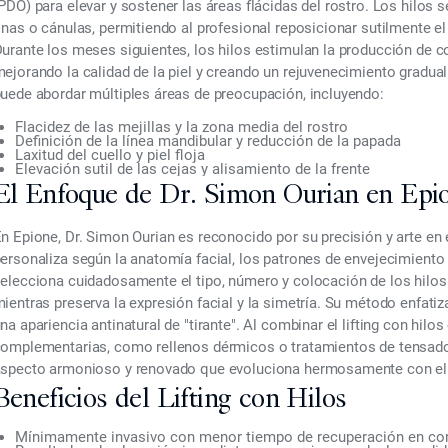
PDO) para elevar y sostener las áreas flácidas del rostro. Los hilos s
inas o cánulas, permitiendo al profesional reposicionar sutilmente el 
urante los meses siguientes, los hilos estimulan la producción de co
ejorando la calidad de la piel y creando un rejuvenecimiento gradual y
uede abordar múltiples áreas de preocupación, incluyendo:
Flacidez de las mejillas y la zona media del rostro
Definición de la línea mandibular y reducción de la papada
Laxitud del cuello y piel floja
Elevación sutil de las cejas y alisamiento de la frente
El Enfoque de Dr. Simon Ourian en Epi
n Epione, Dr. Simon Ourian es reconocido por su precisión y arte en e
ersonaliza según la anatomía facial, los patrones de envejecimiento y
elecciona cuidadosamente el tipo, número y colocación de los hilos 
ientras preserva la expresión facial y la simetría. Su método enfatiz
na apariencia antinatural de "tirante". Al combinar el lifting con hilo
omplementarias, como rellenos dérmicos o tratamientos de tensado de
specto armonioso y renovado que evoluciona hermosamente con el
Beneficios del Lifting con Hilos
Mínimamente invasivo con menor tiempo de recuperación en comp