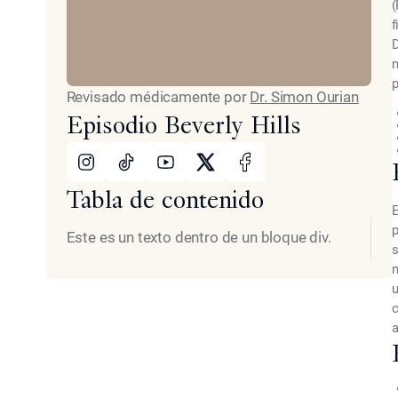
(
f
D
m
p
Revisado médicamente por
Dr. Simon Ourian
Episodio Beverly Hills
Instagram
TikTok
Youtube
X
Facebook
Tabla de contenido
E
p
Este es un texto dentro de un bloque div.
s
m
u
c
a