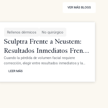
VER MÁS BLOGS
VER MÁS BLOGS
Rellenos dérmicos
No quirúrgico
Sculptra Frente a Neustem:
Resultados Inmediatos Frente
a Crecimiento Gradual de
Cuando la pérdida de volumen facial requiere
corrección, elegir entre resultados inmediatos y la
Colágeno
LEER MÁS
estimulación gradual de colágeno afecta tanto los
LEER MÁS
plazos como los resultados. El Dr. Ourian explica las
diferencias clave entre los enfoques de
voluminización instantánea y los de generación
progresiva de colágeno.