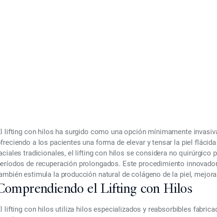
ng con Hilos y es 
r 27, 2025
l lifting con hilos ha surgido como una opción mínimamente invasiva
freciendo a los pacientes una forma de elevar y tensar la piel flácida s
aciales tradicionales, el lifting con hilos se considera no quirúrgico 
eríodos de recuperación prolongados. Este procedimiento innovador 
ambién estimula la producción natural de colágeno de la piel, mejora
Comprendiendo el Lifting con Hilos
l lifting con hilos utiliza hilos especializados y reabsorbibles fabr