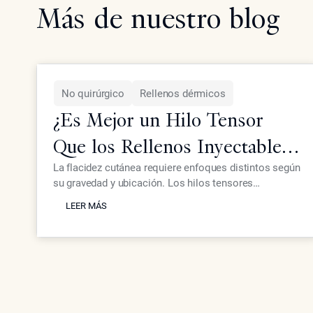
Más de nuestro blog
No quirúrgico
Rellenos dérmicos
¿Es Mejor un Hilo Tensor
Que los Rellenos Inyectables
para la Piel Flácida?
La flacidez cutánea requiere enfoques distintos según
su gravedad y ubicación. Los hilos tensores
LEER MÁS
proporcionan un efecto mecánico de elevación,
LEER MÁS
mientras que los inyectables avanzados como
Neustem ofrecen restauración de volumen y
estimulación de colágeno para un rejuvenecimiento
facial integral.