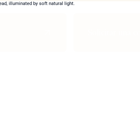
Solicitar una c
orno de ojos
Aclaramiento de la Piel
Lifting Fac
Tratamiento de Rosácea
Eliminación
nos sin
Tratamiento de Melasma
El Lifting F
Eliminación de Manchas de la Edad
Botox / Dy