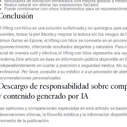
Resultados de elevación inmediatos con mejora gradual a medida
Realce natural sin alterar las expresiones faciales
Puede combinarse con otros tratamientos para un rejuvenecimien
Conclusión
l lifting con hilos es una solución sofisticada y no quirúrgica para
uveniles, tensar la piel flácida y mejorar la textura sin los riesgos de 
imon Ourian en Epione, el lifting con hilos se convierte en un proces
ejuvenecimiento, ofreciendo resultados elegantes y naturales. Para i
acial de manera sutil y efectiva, el lifting con hilos representa una o
moderna.
Este artículo se basa en información pública disponible en l
ndependientemente en cuanto a precisión o seguridad médica. No s
rofesional. Por favor, consulte a su médico o a un proveedor de aten
ecomendaciones personalizadas.
Descargo de responsabilidad sobre comp
y contenido generado por IA
as opiniones y comparaciones expresadas en este artículo se basan e
bservaciones clínicas, la filosofía estética y la información disponi
omento de la publicación.