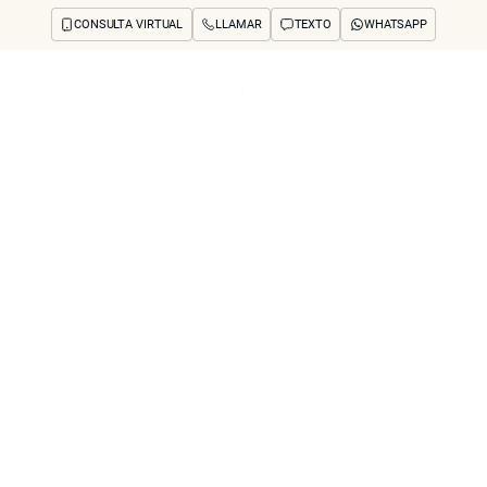
CONSULTA VIRTUAL
LLAMAR
TEXTO
WHATSAPP
os y preocupaciones
Concerns
Reseñas
Antes y después
Preguntas frecuente