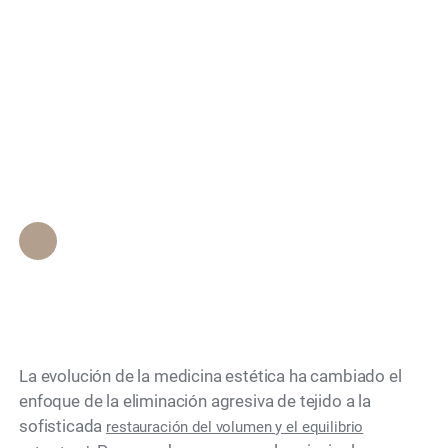
Facial No Invasiva
Search
Restaurar la Simetría
sin un Lifting
Tradicional?
Personal de Epione Beverly Hills
•
March 23, 2026
La evolución de la medicina estética ha cambiado el
enfoque de la eliminación agresiva de tejido a la
sofisticada
restauración del volumen y el equilibrio