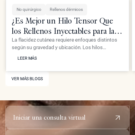
No quirúrgico
Rellenos dérmicos
¿Es Mejor un Hilo Tensor Que
los Rellenos Inyectables para la
Piel Flácida?
La flacidez cutánea requiere enfoques distintos
según su gravedad y ubicación. Los hilos
LEER MÁS
tensores proporcionan un efecto mecánico de
LEER MÁS
elevación, mientras que los inyectables
avanzados como Neustem ofrecen restauración
VER MÁS BLOGS
de volumen y estimulación de colágeno para un
VER MÁS BLOGS
rejuvenecimiento facial integral.
Iniciar una consulta virtual