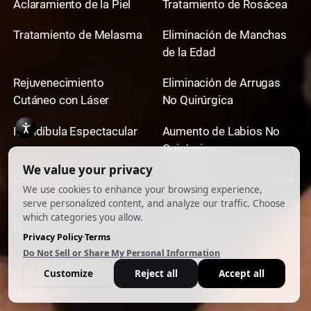
Aclaramiento de la Piel
Tratamiento de Rosácea
Tratamiento de Melasma
Eliminación de Manchas
de la Edad
Rejuvenecimiento
Eliminación de Arrugas
Cutáneo con Láser
No Quirúrgica
Mandíbula Espectacular
Aumento de Labios No
Quirúrgico
Contorneado de Mentón
Rinoplastia No Quirúrgica
No Quirúrgico
Rinoplastia No Quirúrgica
Lifting de Cuello No
Quirúrgico
Lifting Facial No
Eliminación de Ojeras
Quirúrgico