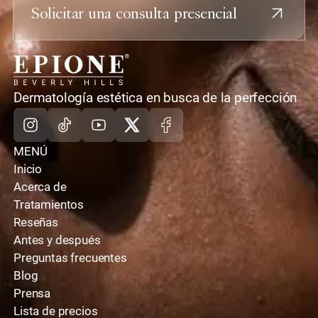
Solicitar una consulta presencial
casa
Dermatología estética en busca de la perfección
Instagram
TikTok
Youtube
X
Facebook
MENÚ
Inicio
Acerca de
Tratamientos
Reseñas
Antes y después
Preguntas frecuentes
Blog
Prensa
Lista de precios