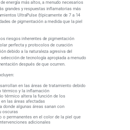
 de energía más altos, a menudo necesarios
más grandes y respuestas inflamatorias más
amientos UltraPulse (típicamente de 7 a 14
idades de pigmentación a medida que la piel
 los riesgos inherentes de pigmentación
olar perfecta y protocolos de curación
n debido a la naturaleza agresiva del
la selección de tecnología apropiada a menudo
gmentación después de que ocurren.
ncluyen:
rrollan en las áreas de tratamiento debido
 térmico y la inflamación
 térmico altera la función de los
 en las áreas afectadas
da donde algunas áreas sanan con
u oscuras
o o permanentes en el color de la piel que
intervenciones adicionales