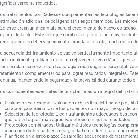
ignificativamente reducidos.
os tratamientos con Radiesse complementan las tecnologías láser al
stimulación adicional de colágeno sin riesgos térmicos. Las microes
adiesse crean un andamiaje para el crecimiento de nuevo colágeno, 
oporte de la piel. Este enfoque combinado permite un rejuvenecimie
reocupaciones del envejecimiento simultáneamente, manteniendo los
a secuencia del tratamiento se vuelve particularmente importante 
radicionalmente podrían requerir un rejuvenecimiento láser agresiv
ecomiendan comenzar con tecnologías más seguras para establecer m
ratamientos complementarios para lograr resultados integrales. Est
ontinua, manteniendo la seguridad y la previsibilidad durante todo e
os componentes esenciales de una planificación integral del tratami
Evaluación de riesgos:
Evaluación exhaustiva del tipo de piel, hi
curación para identificar a los pacientes con mayor riesgo de c
Selección de tecnología:
Elegir tratamientos adecuados basados e
que los enfoques más agresivos ofrecen mejores resultados.
Protocolos combinados:
Utilizar múltiples tecnologías complemen
manteniendo los perfiles de seguridad en todos los componentes
Planificación a largo plazo:
Desarrollar secuencias de tratamient