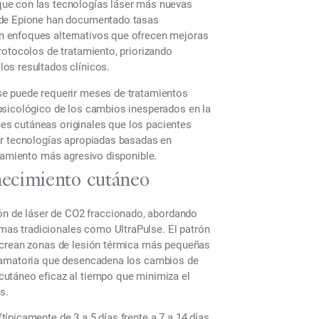
que con las tecnologías láser más nuevas
s de Epione han documentado tasas
n enfoques alternativos que ofrecen mejoras
rotocolos de tratamiento, priorizando
os resultados clínicos.
se puede requerir meses de tratamientos
psicológico de los cambios inesperados en la
s cutáneas originales que los pacientes
ar tecnologías apropiadas basadas en
atamiento más agresivo disponible.
necimiento cutáneo
ión de láser de CO2 fraccionado, abordando
as tradicionales como UltraPulse. El patrón
r crean zonas de lesión térmica más pequeñas
flamatoria que desencadena los cambios de
cutáneo eficaz al tiempo que minimiza el
s.
ípicamente de 3 a 5 días frente a 7 a 14 días