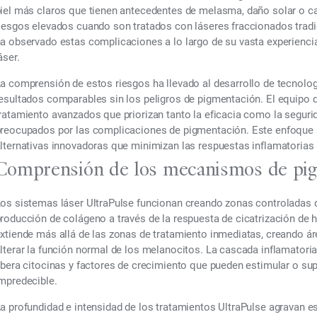
iel más claros que tienen antecedentes de melasma, daño solar o 
iesgos elevados cuando son tratados con láseres fraccionados tradi
a observado estas complicaciones a lo largo de su vasta experienci
áser.
a comprensión de estos riesgos ha llevado al desarrollo de tecnolo
esultados comparables sin los peligros de pigmentación. El equipo de
ratamiento avanzados que priorizan tanto la eficacia como la seguri
reocupados por las complicaciones de pigmentación. Este enfoque s
lternativas innovadoras que minimizan las respuestas inflamatorias 
Comprensión de los mecanismos de pig
os sistemas láser UltraPulse funcionan creando zonas controladas d
roducción de colágeno a través de la respuesta de cicatrización de 
xtiende más allá de las zonas de tratamiento inmediatas, creando á
lterar la función normal de los melanocitos. La cascada inflamator
ibera citocinas y factores de crecimiento que pueden estimular o su
mpredecible.
a profundidad e intensidad de los tratamientos UltraPulse agravan e