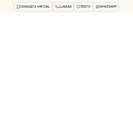
CONSULTA VIRTUAL
LLAMAR
TEXTO
WHATSAPP
os y preocupaciones
Concerns
Reseñas
Antes y después
Preguntas frecuente
 UltraPulse Causar