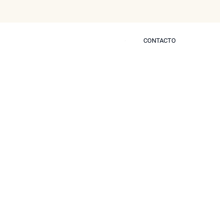
CONTACTO
CONTACTO
s
Blog
Prensa
Contactar
 Problemas de