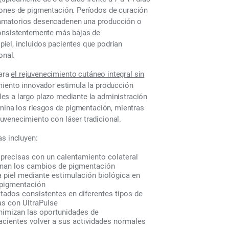
iones de pigmentación. Períodos de curación
lamatorios desencadenen una producción o
consistentemente más bajas de
iel, incluidos pacientes que podrían
onal.
para
el rejuvenecimiento cutáneo integral sin
miento innovador estimula la producción
es a largo plazo mediante la administración
imina los riesgos de pigmentación, mientras
uvenecimiento con láser tradicional.
as incluyen:
precisas con un calentamiento colateral
enan los cambios de pigmentación
 piel mediante estimulación biológica en
 pigmentación
tados consistentes en diferentes tipos de
as con UltraPulse
nimizan las oportunidades de
cientes volver a sus actividades normales