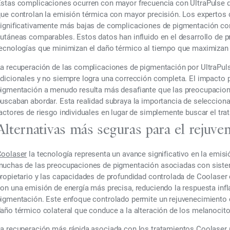
stas complicaciones ocurren con mayor frecuencia con UltraPulse 
ue controlan la emisión térmica con mayor precisión. Los experto
ignificativamente más bajas de complicaciones de pigmentación co
utáneas comparables. Estos datos han influido en el desarrollo de p
ecnologías que minimizan el daño térmico al tiempo que maximizan l
a recuperación de las complicaciones de pigmentación por UltraPul
dicionales y no siempre logra una corrección completa. El impacto 
igmentación a menudo resulta más desafiante que las preocupacione
uscaban abordar. Esta realidad subraya la importancia de seleccion
actores de riesgo individuales en lugar de simplemente buscar el tr
Alternativas más seguras para el rejuve
Coolaser
la tecnología representa un avance significativo en la emis
uchas de las preocupaciones de pigmentación asociadas con sistem
ropietario y las capacidades de profundidad controlada de Coolase
on una emisión de energía más precisa, reduciendo la respuesta in
igmentación. Este enfoque controlado permite un rejuvenecimiento 
año térmico colateral que conduce a la alteración de los melanocito
a recuperación más rápida asociada con los tratamientos Coolaser (t