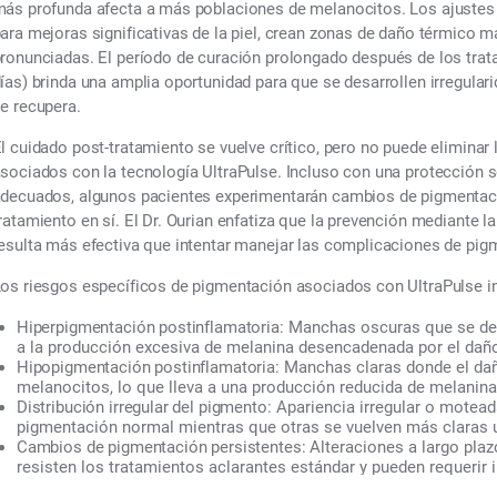
ás profunda afecta a más poblaciones de melanocitos. Los ajustes
ara mejoras significativas de la piel, crean zonas de daño térmico 
ronunciadas. El período de curación prolongado después de los trat
ías) brinda una amplia oportunidad para que se desarrollen irregular
e recupera.
l cuidado post-tratamiento se vuelve crítico, pero no puede eliminar
sociados con la tecnología UltraPulse. Incluso con una protección s
decuados, algunos pacientes experimentarán cambios de pigmentació
ratamiento en sí. El Dr. Ourian enfatiza que la prevención mediante 
esulta más efectiva que intentar manejar las complicaciones de pi
os riesgos específicos de pigmentación asociados con UltraPulse i
Hiperpigmentación postinflamatoria:
Manchas oscuras que se desa
a la producción excesiva de melanina desencadenada por el daño
Hipopigmentación postinflamatoria:
Manchas claras donde el daño
melanocitos, lo que lleva a una producción reducida de melanina
Distribución irregular del pigmento:
Apariencia irregular o motea
pigmentación normal mientras que otras se vuelven más claras 
Cambios de pigmentación persistentes:
Alteraciones a largo plaz
resisten los tratamientos aclarantes estándar y pueden requerir 