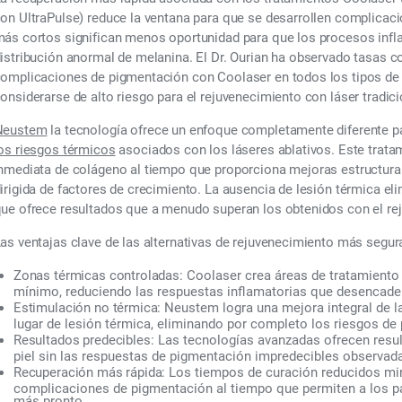
on UltraPulse) reduce la ventana para que se desarrollen complicac
ás cortos significan menos oportunidad para que los procesos inf
istribución anormal de melanina. El Dr. Ourian ha observado tasas 
omplicaciones de pigmentación con Coolaser en todos los tipos de p
onsiderarse de alto riesgo para el rejuvenecimiento con láser tradici
Neustem
la tecnología ofrece un enfoque completamente diferente 
os riesgos térmicos
asociados con los láseres ablativos. Este trata
nmediata de colágeno al tiempo que proporciona mejoras estructural
irigida de factores de crecimiento. La ausencia de lesión térmica el
ue ofrece resultados que a menudo superan los obtenidos con el rej
as ventajas clave de las alternativas de rejuvenecimiento más segur
Zonas térmicas controladas:
Coolaser crea áreas de tratamiento 
mínimo, reduciendo las respuestas inflamatorias que desencad
Estimulación no térmica:
Neustem logra una mejora integral de la
lugar de lesión térmica, eliminando por completo los riesgos de
Resultados predecibles:
Las tecnologías avanzadas ofrecen resul
piel sin las respuestas de pigmentación impredecibles observad
Recuperación más rápida:
Los tiempos de curación reducidos mi
complicaciones de pigmentación al tiempo que permiten a los pa
más pronto