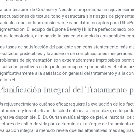
a combinación de Coolaser y Neustem proporciona un rejuvenecimie
reocupaciones de textura, tono y estructura sin riesgos de pigmenta
acientes que podrían considerarse candidatos no aptos para UltraPuls
igmentación. El equipo de Epione Beverly Hills ha perfeccionado pr
stas tecnologías, eliminando la ansiedad asociada con posibles co
as tasas de satisfacción del paciente son consistentemente más alt
esultados predecibles y la ausencia de complicaciones inesperadas. 
roblemas de pigmentación son extremadamente improbables permite 
esultados positivos en lugar de preocuparse por posibles efectos ad
ignificativamente a la satisfacción general del tratamiento y a la c
e la piel.
Planificación Integral del Tratamiento
n rejuvenecimiento cutáneo eficaz requiere la evaluación de los facto
ratamiento y los objetivos de salud cutánea a largo plazo, en lugar
gresiva disponible. El Dr. Ourian evalúa el tipo de piel, el historial 
actores de estilo de vida para determinar el enfoque de tratamiento
valuación integral a menudo revela que las alternativas más seguras