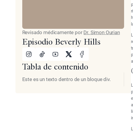
p
r
h
l
Revisado médicamente por
Dr. Simon Ourian
L
Episodio Beverly Hills
r
t
Instagram
TikTok
Youtube
X
Facebook
p
a
Tabla de contenido
Este es un texto dentro de un bloque div.
L
p
e
a
l
i
L