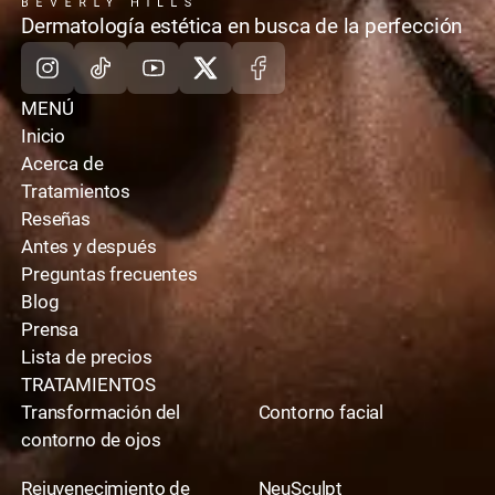
casa
Dermatología estética en busca de la perfección
Instagram
TikTok
Youtube
X
Facebook
MENÚ
Inicio
Acerca de
Tratamientos
Reseñas
Antes y después
Preguntas frecuentes
Blog
Prensa
Lista de precios
TRATAMIENTOS
Transformación del
Contorno facial
contorno de ojos
Rejuvenecimiento de
NeuSculpt