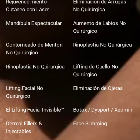
Rejuvenecimiento
Eliminación de Arrugas
Cutáneo con Láser
No Quirúrgica
Mandíbula Espectacular
Aumento de Labios No
Quirúrgico
Contorneado de Mentón
Rinoplastia No Quirúrgica
No Quirúrgico
Rinoplastia No Quirúrgica
Lifting de Cuello No
Quirúrgico
Lifting Facial No
Eliminación de Ojeras
Quirúrgico
El Lifting Facial Invisible™
Botox / Dysport / Xeomin
Dermal Fillers &
Face Slimming
Injectables