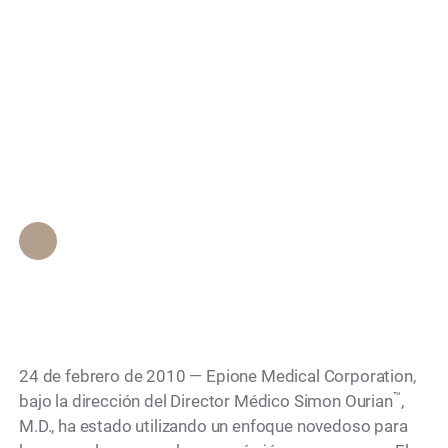
quirúrgico utilizando
Search
inyecciones de
Radiesse para
rejuvenecer las manos
Personal de Epione Beverly Hills
•
December 23, 2015
24 de febrero de 2010 — Epione Medical Corporation,
™
bajo la dirección del Director Médico Simon Ourian
,
M.D., ha estado utilizando un enfoque novedoso para