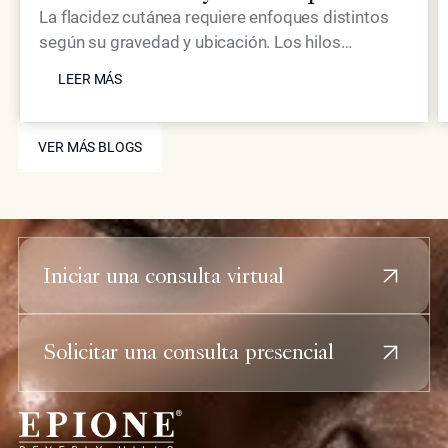
Piel Flácida?
La flacidez cutánea requiere enfoques distintos
según su gravedad y ubicación. Los hilos
LEER MÁS
tensores proporcionan un efecto mecánico de
LEER MÁS
elevación, mientras que los inyectables
avanzados como Neustem ofrecen restauración
VER MÁS BLOGS
de volumen y estimulación de colágeno para un
VER MÁS BLOGS
rejuvenecimiento facial integral.
Iniciar una consulta virtual
Solicitar una consulta presencial