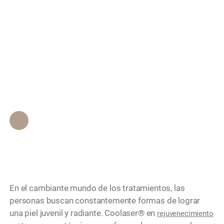
Comprendiendo el
Search
valor de Coolaser en la
reactivación cutánea:
Lo que necesita saber
Personal de Epione Beverly Hills
•
November 3, 2023
En el cambiante mundo de los tratamientos, las
personas buscan constantemente formas de lograr
una piel juvenil y radiante. Coolaser® en
rejuvenecimiento