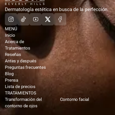
casa
Dermatología estética en busca de la perfección
Instagram
TikTok
Youtube
X
Facebook
MENÚ
Inicio
Acerca de
Tratamientos
Reseñas
Antes y después
Preguntas frecuentes
Blog
Prensa
Lista de precios
TRATAMIENTOS
Transformación del
Contorno facial
contorno de ojos