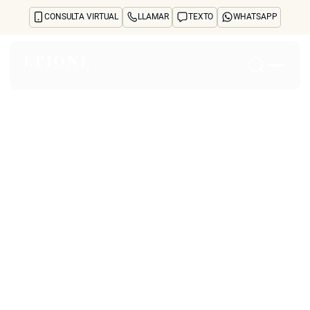
CONSULTA VIRTUAL
LLAMAR
TEXTO
WHATSAPP
Inicio
Acerca de
Tratamientos y preocupaciones
Treatments
Reseñas
Antes y después
Preguntas frecuentes
Blog
Prensa
See Your Future Self
CONTACTO
CONTACTO