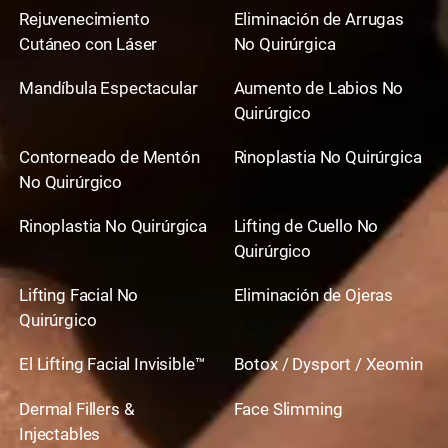
Rejuvenecimiento
Eliminación de Arrugas
Cutáneo con Láser
No Quirúrgica
Mandíbula Espectacular
Aumento de Labios No
Quirúrgico
Contorneado de Mentón
Rinoplastia No Quirúrgica
No Quirúrgico
Rinoplastia No Quirúrgica
Lifting de Cuello No
Quirúrgico
Lifting Facial No
Eliminación de Ojeras
Quirúrgico
El Lifting Facial Invisible™
Botox / Dysport / Xeomin
Dermal Fillers &
Face Slimming
Injectables