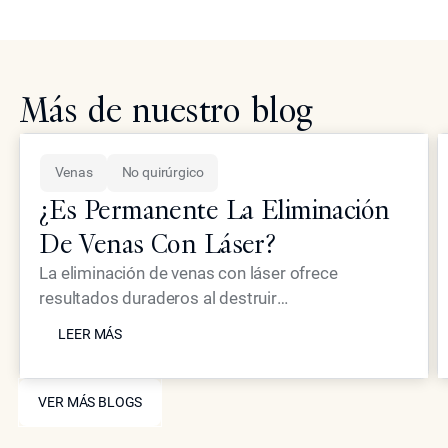
Más de nuestro blog
Venas
No quirúrgico
¿Es Permanente La Eliminación
De Venas Con Láser?
La eliminación de venas con láser ofrece
resultados duraderos al destruir
LEER MÁS
permanentemente las venas tratadas, aunque
LEER MÁS
pueden aparecer nuevas venas con el paso del
tiempo. El Dr. Simon Ourian explica la ciencia
VER MÁS BLOGS
detrás de la permanencia y las expectativas
VER MÁS BLOGS
realistas.