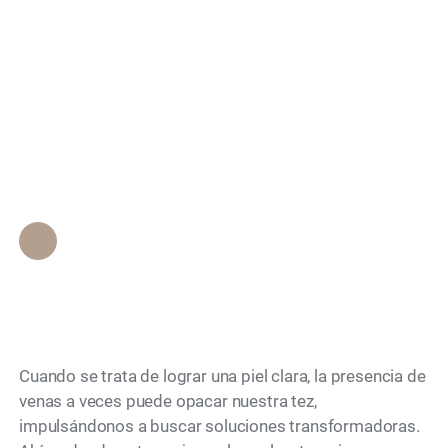
eficacia de la
Search
eliminación de venas
faciales con precisión
y claridad
Personal de Epione Beverly Hills
•
February 22, 2024
Cuando se trata de lograr una piel clara, la presencia de
venas a veces puede opacar nuestra tez,
impulsándonos a buscar soluciones transformadoras.