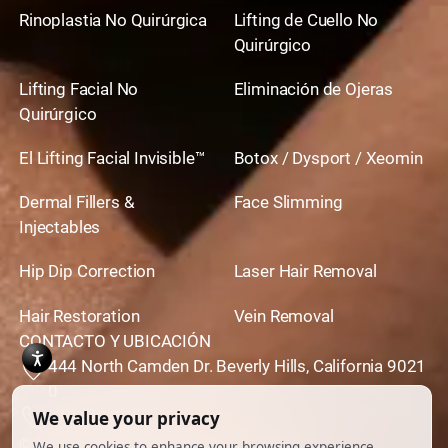
Rinoplastia No Quirúrgica
Lifting de Cuello No
Quirúrgico
Lifting Facial No
Eliminación de Ojeras
Quirúrgico
El Lifting Facial Invisible™
Botox / Dysport / Xeomin
Dermal Fillers &
Face Slimming
Injectables
Hip Dip Correction
Laser Hair Removal
Hair Restoration
Vein Removal
CONTACTO Y UBICACIÓN
444 North Camden Dr. Beverly Hills, California 9021
0
310,651,6267
© 2026 Todos los derechos reservados.