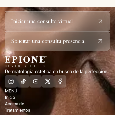
Iniciar una consulta virtual
Solicitar una consulta presencial
casa
Dermatología estética en busca de la perfección
Instagram
TikTok
Youtube
X
Facebook
MENÚ
Inicio
Acerca de
Tratamientos