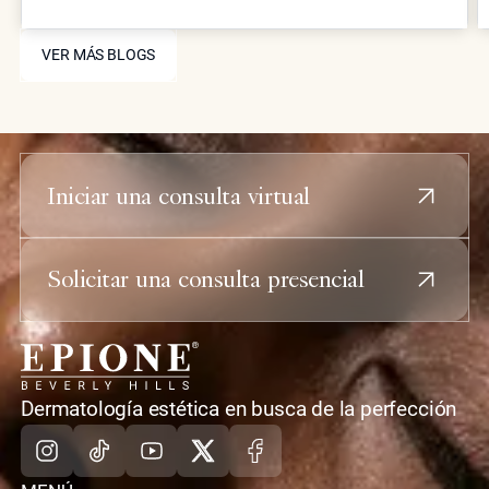
tiempo. El Dr. Simon Ourian explica la ciencia
VER MÁS BLOGS
detrás de la permanencia y las expectativas
VER MÁS BLOGS
realistas.
Iniciar una consulta virtual
Solicitar una consulta presencial
casa
Dermatología estética en busca de la perfección
Instagram
TikTok
Youtube
X
Facebook