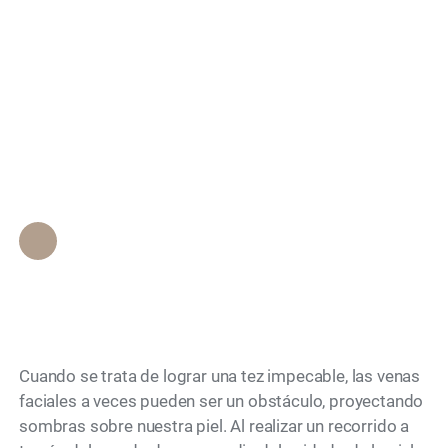
faciales? Explorando el
Search
enfoque de vanguardia
para lograr una tez
clara y libre de venas
Personal de Epione Beverly Hills
•
February 22, 2024
Cuando se trata de lograr una tez impecable, las venas
faciales a veces pueden ser un obstáculo, proyectando
sombras sobre nuestra piel. Al realizar un recorrido a