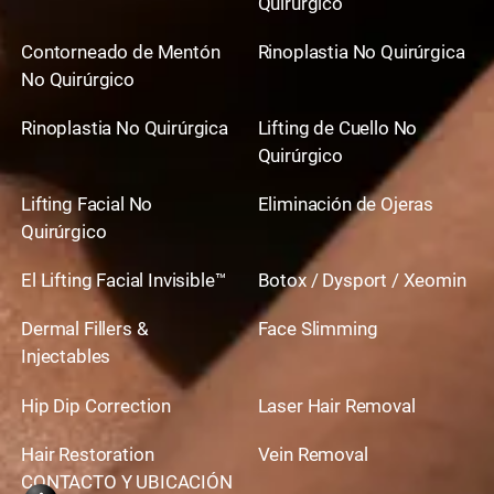
Quirúrgico
Contorneado de Mentón
Rinoplastia No Quirúrgica
No Quirúrgico
Rinoplastia No Quirúrgica
Lifting de Cuello No
Quirúrgico
Lifting Facial No
Eliminación de Ojeras
Quirúrgico
El Lifting Facial Invisible™
Botox / Dysport / Xeomin
Dermal Fillers &
Face Slimming
Injectables
Hip Dip Correction
Laser Hair Removal
Hair Restoration
Vein Removal
CONTACTO Y UBICACIÓN