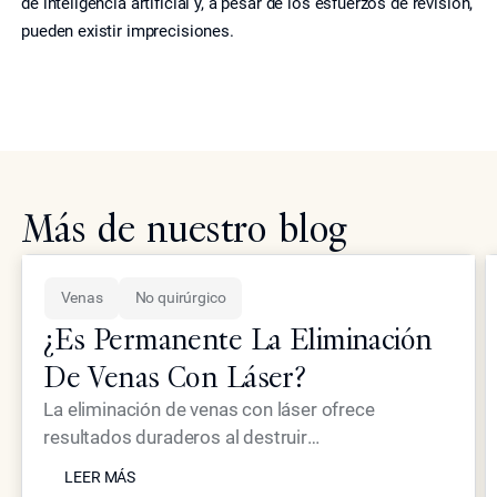
de inteligencia artificial y, a pesar de los esfuerzos de revisión,
pueden existir imprecisiones.
Más de nuestro blog
Venas
No quirúrgico
¿Es Permanente La Eliminación
De Venas Con Láser?
La eliminación de venas con láser ofrece
resultados duraderos al destruir
LEER MÁS
permanentemente las venas tratadas, aunque
LEER MÁS
pueden aparecer nuevas venas con el paso del