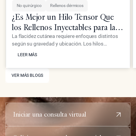
No quirúrgico
Rellenos dérmicos
¿Es Mejor un Hilo Tensor Que
los Rellenos Inyectables para la
Piel Flácida?
La flacidez cutánea requiere enfoques distintos
según su gravedad y ubicación. Los hilos
LEER MÁS
tensores proporcionan un efecto mecánico de
LEER MÁS
elevación, mientras que los inyectables
avanzados como Neustem ofrecen restauración
VER MÁS BLOGS
de volumen y estimulación de colágeno para un
VER MÁS BLOGS
rejuvenecimiento facial integral.
Iniciar una consulta virtual