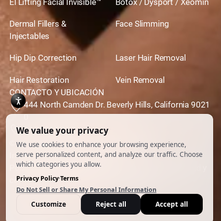
El Lifting Facial Invisible™
Botox / Dysport / Xeomin
Dermal Fillers &
Face Slimming
Injectables
Hip Dip Correction
Laser Hair Removal
Hair Restoration
Vein Removal
CONTACTO Y UBICACIÓN
444 North Camden Dr. Beverly Hills, California 9021
0
310,651,6267
© 2026 Todos los derechos reservados.
Impulsado por
Ankord Media
Política de privacidad
|
Descargo de responsabilidad y
condiciones de uso
|
Cookie Preferences