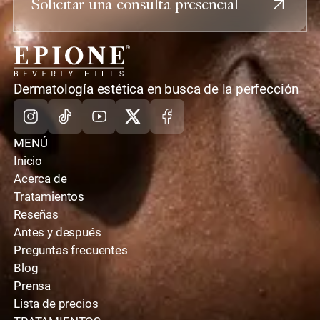
Solicitar una consulta presencial
casa
Dermatología estética en busca de la perfección
Instagram
TikTok
Youtube
X
Facebook
MENÚ
Inicio
Acerca de
Tratamientos
Reseñas
Antes y después
Preguntas frecuentes
Blog
Prensa
Lista de precios