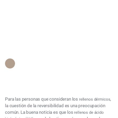
Search
¿Se pueden disolver
los rellenos si no me
gusta el resultado?
Personal de Epione Beverly Hills
•
December 1, 2025
Para las personas que consideran los
,
rellenos dérmicos
la cuestión de la reversibilidad es una preocupación
común. La buena noticia es que los
rellenos de ácido