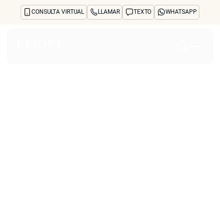
CONSULTA VIRTUAL
LLAMAR
TEXTO
WHATSAPP
Inicio
Acerca de
Tratamientos y preocupaciones
Treatments
Reseñas
Antes y después
Preguntas frecuentes
Blog
Prensa
See Your Future Self
CONTACTO
CONTACTO