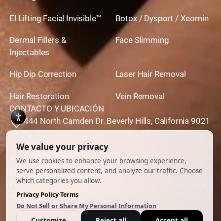
El Lifting Facial Invisible™
Botox / Dysport / Xeomin
Dermal Fillers &
Face Slimming
Injectables
Hip Dip Correction
Laser Hair Removal
Hair Restoration
Vein Removal
CONTACTO Y UBICACIÓN
444 North Camden Dr. Beverly Hills, California 9021
0
310,651,6267
© 2026 Todos los derechos reservados.
Impulsado por
Ankord Media
Política de privacidad
|
Descargo de responsabilidad y
condiciones de uso
|
Cookie Preferences