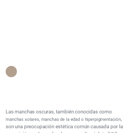
Quirúrgicos Son
Search
Efectivos para las
Manchas Oscuras por
Daño Solar?
Personal de Epione Beverly Hills
•
December 1, 2025
Las manchas oscuras, también conocidas como
,
manchas solares, manchas de la edad o hiperpigmentación
son una preocupación estética común causada por la