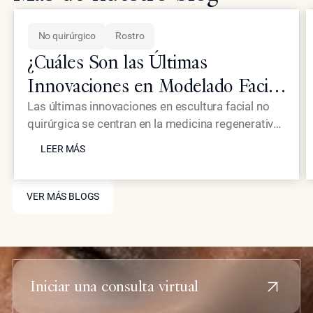
No quirúrgico
Rostro
¿Cuáles Son las Últimas
Innovaciones en Modelado Facial
No Quirúrgico para Pacientes de
Las últimas innovaciones en escultura facial no
quirúrgica se centran en la medicina regenerativa
Élite?
LEER MÁS
y en dispositivos de energía de alta precisión que
LEER MÁS
eliminan la necesidad de la cirugía tradicional. En
Epione Beverly Hills, el Dr. Simon Ourian utiliza
VER MÁS BLOGS
tratamientos exclusivos como Coolaser y
VER MÁS BLOGS
bioestimuladores avanzados para ofrecer a sus
pacientes de élite un refinamiento estructural y un
rejuvenecimiento cutáneo prácticamente sin
tiempo de recuperación ni cicatrices.
Iniciar una consulta virtual