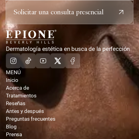
Solicitar una consulta presencial
casa
Dermatología estética en busca de la perfección
Instagram
TikTok
Youtube
X
Facebook
MENÚ
Inicio
Acerca de
Tratamientos
Reseñas
Antes y después
Preguntas frecuentes
Blog
Prensa