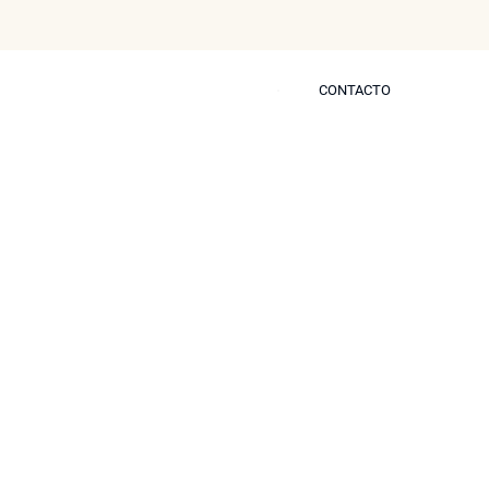
CONTACTO
CONTACTO
s
Blog
Prensa
Contactar
 Son Efectivos
na del Tirante del