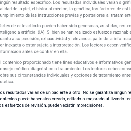
ingún resultado específico. Los resultados individuales varían signif
alidad de la piel, el historial médico, la genética, los factores de esti
umplimiento de las instrucciones previas y posteriores al tratamient
artes de este artículo pueden haber sido generadas, asistidas, resu
nteligencia artificial (IA). Si bien se han realizado esfuerzos razonabl
uanto a su precisión, exhaustividad y relevancia, parte de la informa
er inexacta o estar sujeta a interpretación. Los lectores deben verif
nformación antes de confiar en ella.
l contenido proporcionado tiene fines educativos e informativos ge
onsejo médico, diagnóstico o tratamiento. Los lectores deben consul
obre sus circunstancias individuales y opciones de tratamiento ant
stética.
os resultados varían de un paciente a otro. No se garantiza ningún re
ontenido puede haber sido creado, editado o mejorado utilizando tecno
os esfuerzos de revisión, pueden existir imprecisiones.