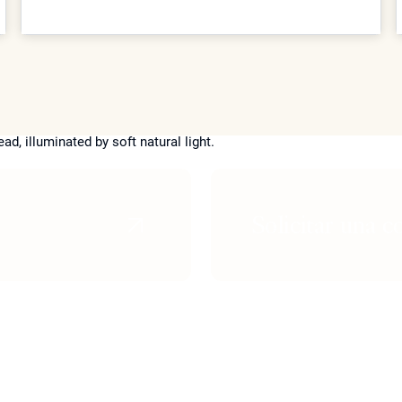
plazos como los resultados. El Dr. Ourian explica las
diferencias clave entre los enfoques de
voluminización instantánea y los de generación
progresiva de colágeno.
Solicitar una c
orno de ojos
Aclaramiento de la Piel
Lifting Fac