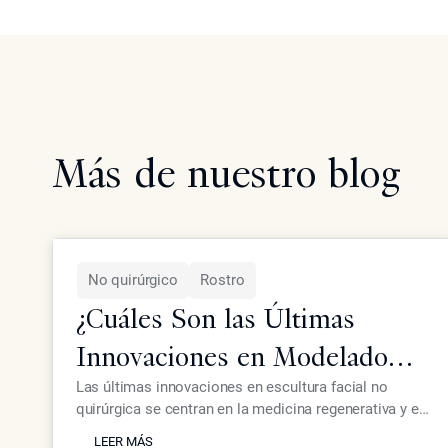
Más de nuestro blog
No quirúrgico
Rostro
¿Cuáles Son las Últimas
Innovaciones en Modelado
Facial No Quirúrgico para
Las últimas innovaciones en escultura facial no
quirúrgica se centran en la medicina regenerativa y en
Pacientes de Élite?
LEER MÁS
dispositivos de energía de alta precisión que eliminan
LEER MÁS