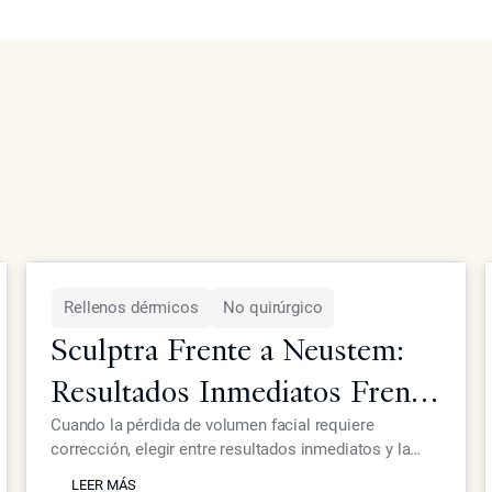
Rellenos dérmicos
No quirúrgico
Sculptra Frente a Neustem:
Resultados Inmediatos Frente
a Crecimiento Gradual de
Cuando la pérdida de volumen facial requiere
corrección, elegir entre resultados inmediatos y la
Colágeno
LEER MÁS
estimulación gradual de colágeno afecta tanto los
LEER MÁS