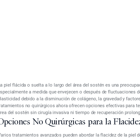
r 4, 2025
a piel flácida o suelta a lo largo del área del sostén es una preoc
specialmente a medida que envejecen o después de fluctuaciones de 
lasticidad debido a la disminución de colágeno, la gravedad y factore
ratamientos no quirúrgicos ahora ofrecen opciones efectivas para
te
rea del sostén
sin cirugía invasiva ni tiempo de recuperación prolon
Opciones No Quirúrgicas para la Flacidez
arios tratamientos avanzados pueden abordar la flacidez de la piel 