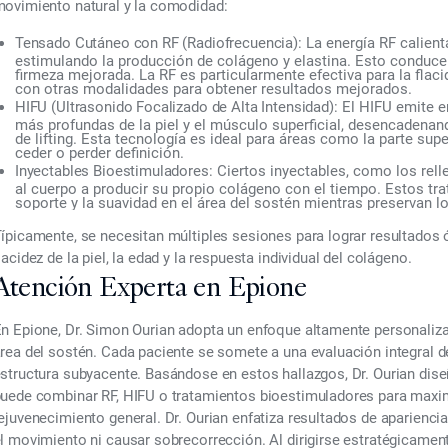
ovimiento natural y la comodidad:
Tensado Cutáneo con RF (Radiofrecuencia):
La energía RF calient
estimulando la producción de colágeno y elastina. Esto conduce 
firmeza mejorada. La RF es particularmente efectiva para la fla
con otras modalidades para obtener resultados mejorados.
HIFU (Ultrasonido Focalizado de Alta Intensidad):
El HIFU emite en
más profundas de la piel y el músculo superficial, desencadenan
de lifting. Esta tecnología es ideal para áreas como la parte supe
ceder o perder definición.
Inyectables Bioestimuladores:
Ciertos inyectables, como los rell
al cuerpo a producir su propio colágeno con el tiempo. Estos tr
soporte y la suavidad en el área del sostén mientras preservan l
ípicamente, se necesitan múltiples sesiones para lograr resultados 
lacidez de la piel, la edad y la respuesta individual del colágeno.
Atención Experta en Epione
En
Epione, Dr. Simon Ourian
adopta un enfoque altamente personalizado
rea del sostén. Cada paciente se somete a una evaluación integral de la
structura subyacente. Basándose en estos hallazgos, Dr. Ourian dis
uede combinar RF, HIFU o tratamientos bioestimuladores para maximiza
ejuvenecimiento general. Dr. Ourian enfatiza resultados de apariencia 
l movimiento ni causar sobrecorrección. Al dirigirse estratégicamen