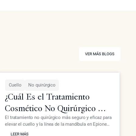
VER MÁS BLOGS
VER MÁS BLOGS
Cuello
No quirúrgico
¿Cuál Es el Tratamiento
Cosmético No Quirúrgico Más
Seguro para Elevar el Cuello
El tratamiento no quirúrgico más seguro y eficaz para
elevar el cuello y la línea de la mandíbula en Epione
y la Línea de la Mandíbula?
LEER MÁS
combina energía de radiofrecuencia y tecnología de
LEER MÁS