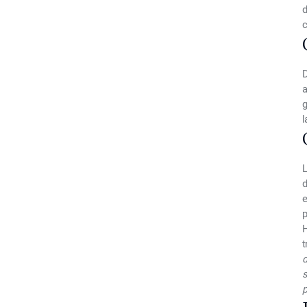
d
c
D
a
g
l
L
d
e
p
H
t
d
s
p