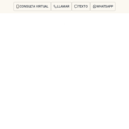
CONSULTA VIRTUAL
LLAMAR
TEXTO
WHATSAPP
os y preocupaciones
Concerns
Reseñas
Antes y después
Preguntas frecuente
os No Quirúrgicos
de la Piel en la Zo