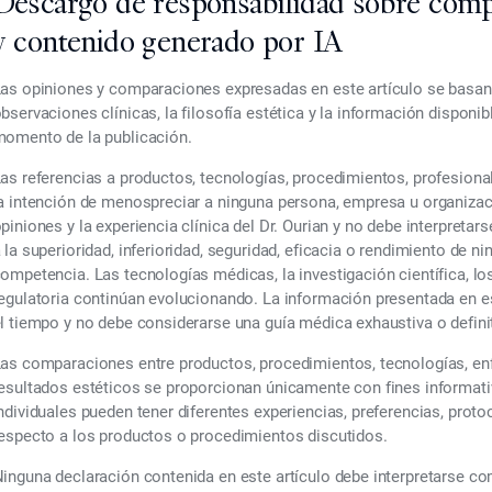
Descargo de responsabilidad sobre comp
y contenido generado por IA
as opiniones y comparaciones expresadas en este artículo se basan e
bservaciones clínicas, la filosofía estética y la información disponi
omento de la publicación.
as referencias a productos, tecnologías, procedimientos, profesiona
a intención de menospreciar a ninguna persona, empresa u organizac
piniones y la experiencia clínica del Dr. Ourian y no debe interpre
 la superioridad, inferioridad, seguridad, eficacia o rendimiento de n
ompetencia. Las tecnologías médicas, la investigación científica, lo
egulatoria continúan evolucionando. La información presentada en e
l tiempo y no debe considerarse una guía médica exhaustiva o definit
as comparaciones entre productos, procedimientos, tecnologías, enf
esultados estéticos se proporcionan únicamente con fines informati
ndividuales pueden tener diferentes experiencias, preferencias, prot
especto a los productos o procedimientos discutidos.
inguna declaración contenida en este artículo debe interpretarse c