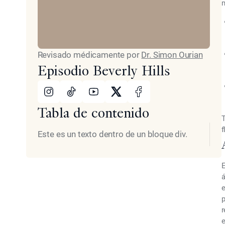
m
Revisado médicamente por
Dr. Simon Ourian
Episodio Beverly Hills
Instagram
TikTok
Youtube
X
Facebook
Tabla de contenido
T
f
Este es un texto dentro de un bloque div.
á
e
p
r
e