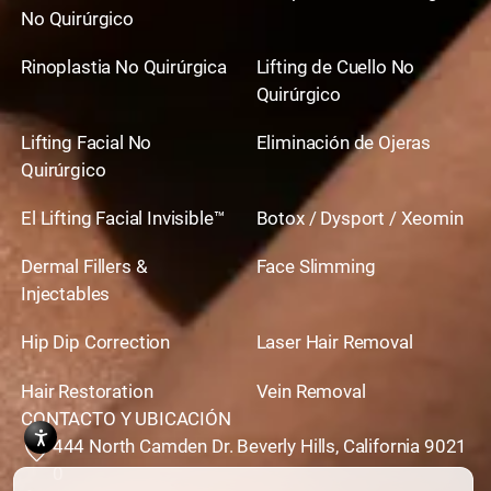
No Quirúrgico
Rinoplastia No Quirúrgica
Lifting de Cuello No
Quirúrgico
Lifting Facial No
Eliminación de Ojeras
Quirúrgico
El Lifting Facial Invisible™
Botox / Dysport / Xeomin
Dermal Fillers &
Face Slimming
Injectables
Hip Dip Correction
Laser Hair Removal
Hair Restoration
Vein Removal
CONTACTO Y UBICACIÓN
444 North Camden Dr. Beverly Hills, California 9021
0