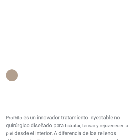
Search
¿Qué es Profhilo y qué
trata?
Personal de Epione Beverly Hills
•
November 27, 2025
es un innovador tratamiento inyectable no
Profhilo
quirúrgico diseñado para
hidratar, tensar y rejuvenecer la
desde el interior. A diferencia de los rellenos
piel