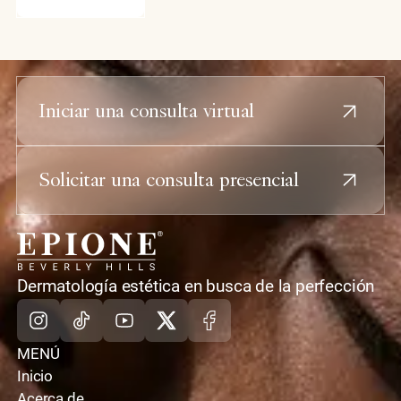
rejuvenecimiento facial integral.
Iniciar una consulta virtual
Solicitar una consulta presencial
casa
Dermatología estética en busca de la perfección
Instagram
TikTok
Youtube
X
Facebook
MENÚ
Inicio
Acerca de