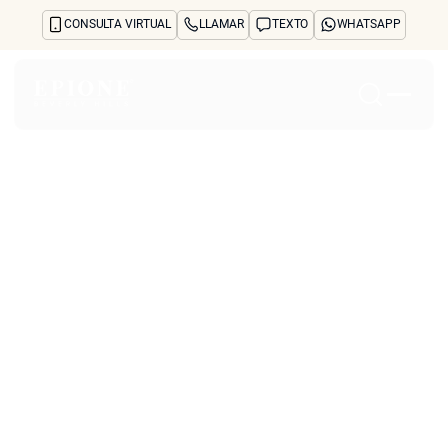
CONSULTA VIRTUAL
LLAMAR
TEXTO
WHATSAPP
Inicio
Acerca de
Tratamientos y preocupaciones
Treatments
Reseñas
Antes y después
Preguntas frecuentes
Blog
Prensa
See Your Future Self
CONTACTO
CONTACTO