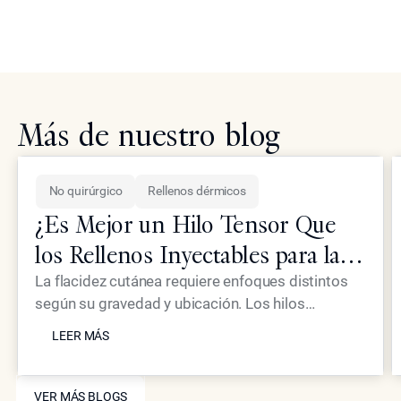
Más de nuestro blog
No quirúrgico
Rellenos dérmicos
¿Es Mejor un Hilo Tensor Que
los Rellenos Inyectables para la
Piel Flácida?
La flacidez cutánea requiere enfoques distintos
según su gravedad y ubicación. Los hilos
LEER MÁS
tensores proporcionan un efecto mecánico de
LEER MÁS
elevación, mientras que los inyectables
avanzados como Neustem ofrecen restauración
VER MÁS BLOGS
de volumen y estimulación de colágeno para un
VER MÁS BLOGS