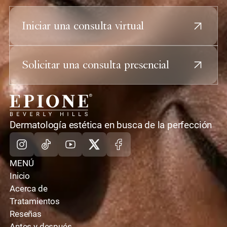
tiempo de recuperación ni cicatrices.
Iniciar una consulta virtual
Solicitar una consulta presencial
casa
Dermatología estética en busca de la perfección
Instagram
TikTok
Youtube
X
Facebook
MENÚ
Inicio
Acerca de
Tratamientos
Reseñas
Antes y después