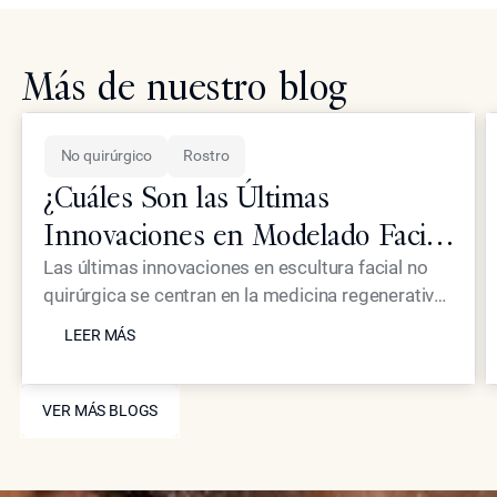
Más de nuestro blog
No quirúrgico
Rostro
¿Cuáles Son las Últimas
Innovaciones en Modelado Facial
No Quirúrgico para Pacientes de
Las últimas innovaciones en escultura facial no
quirúrgica se centran en la medicina regenerativa
Élite?
LEER MÁS
y en dispositivos de energía de alta precisión que
LEER MÁS
eliminan la necesidad de la cirugía tradicional. En
Epione Beverly Hills, el Dr. Simon Ourian utiliza
VER MÁS BLOGS
tratamientos exclusivos como Coolaser y
VER MÁS BLOGS
bioestimuladores avanzados para ofrecer a sus
pacientes de élite un refinamiento estructural y un
rejuvenecimiento cutáneo prácticamente sin