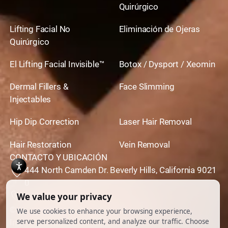
Quirúrgico
Lifting Facial No
Eliminación de Ojeras
Quirúrgico
El Lifting Facial Invisible™
Botox / Dysport / Xeomin
Dermal Fillers &
Face Slimming
Injectables
Hip Dip Correction
Laser Hair Removal
Hair Restoration
Vein Removal
CONTACTO Y UBICACIÓN
444 North Camden Dr. Beverly Hills, California 9021
0
310,651,6267
© 2026 Todos los derechos reservados.
Impulsado por
Ankord Media