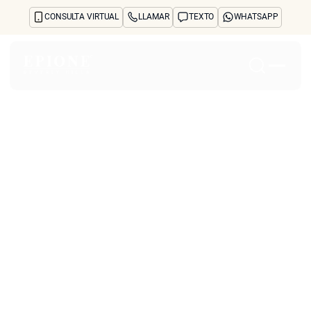
CONSULTA VIRTUAL
LLAMAR
TEXTO
WHATSAPP
Inicio
Acerca de
Tratamientos y preocupaciones
Treatments
Reseñas
Antes y después
Preguntas frecuentes
Blog
Prensa
See Your Future Self
CONTACTO
CONTACTO