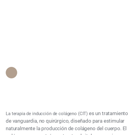
Search
¿Qué es la "Terapia de
Inducción de
Colágeno"?
Personal de Epione Beverly Hills
•
December 4, 2025
es un tratamiento
La terapia de inducción de colágeno (CIT)
de vanguardia, no quirúrgico, diseñado para estimular
naturalmente la producción de colágeno del cuerpo. El