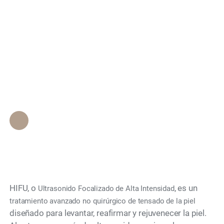
(Ultrasonido
Search
Focalizado de Alta
Intensidad) para la
Tensión de la Piel?
Personal de Epione Beverly Hills
•
December 2, 2025
HIFU, o
, es un
Ultrasonido Focalizado de Alta Intensidad
tratamiento avanzado no quirúrgico de tensado de la piel
diseñado para levantar, reafirmar y rejuvenecer la piel.