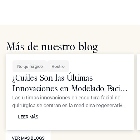
Más de nuestro blog
No quirúrgico
Rostro
¿Cuáles Son las Últimas
Innovaciones en Modelado Facial
No Quirúrgico para Pacientes de
Las últimas innovaciones en escultura facial no
quirúrgica se centran en la medicina regenerativa
Élite?
LEER MÁS
y en dispositivos de energía de alta precisión que
LEER MÁS
eliminan la necesidad de la cirugía tradicional. En
Epione Beverly Hills, el Dr. Simon Ourian utiliza
VER MÁS BLOGS
tratamientos exclusivos como Coolaser y
VER MÁS BLOGS