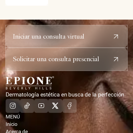
bioestimuladores avanzados para ofrecer a sus
pacientes de élite un refinamiento estructural y un
rejuvenecimiento cutáneo prácticamente sin
tiempo de recuperación ni cicatrices.
Iniciar una consulta virtual
Solicitar una consulta presencial
casa
Dermatología estética en busca de la perfección
Instagram
TikTok
Youtube
X
Facebook
MENÚ
Inicio
Acerca de