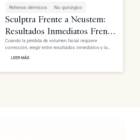
Rellenos dérmicos
No quirúrgico
Sculptra Frente a Neustem:
Resultados Inmediatos Frente
a Crecimiento Gradual de
Cuando la pérdida de volumen facial requiere
corrección, elegir entre resultados inmediatos y la
Colágeno
LEER MÁS
estimulación gradual de colágeno afecta tanto los
LEER MÁS
plazos como los resultados. El Dr. Ourian explica las
diferencias clave entre los enfoques de
voluminización instantánea y los de generación
progresiva de colágeno.
onsulta presencial