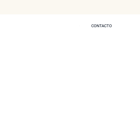
CONTACTO
CONTACTO
s
Blog
Prensa
Contactar
Están Cubiertos