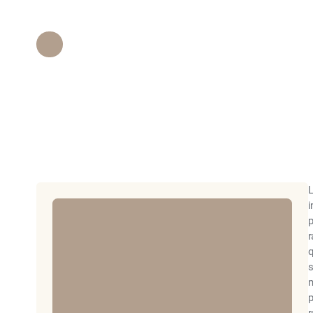
por el Seguro?
Personal de Epione Beverly Hills
•
Novembe
L
i
p
r
q
s
m
p