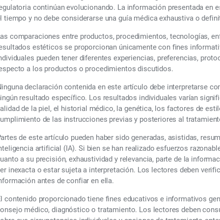
egulatoria continúan evolucionando. La información presentada en e
l tiempo y no debe considerarse una guía médica exhaustiva o definit
as comparaciones entre productos, procedimientos, tecnologías, enf
esultados estéticos se proporcionan únicamente con fines informati
ndividuales pueden tener diferentes experiencias, preferencias, prot
especto a los productos o procedimientos discutidos.
inguna declaración contenida en este artículo debe interpretarse c
ingún resultado específico. Los resultados individuales varían signif
alidad de la piel, el historial médico, la genética, los factores de esti
umplimiento de las instrucciones previas y posteriores al tratamient
artes de este artículo pueden haber sido generadas, asistidas, resu
nteligencia artificial (IA). Si bien se han realizado esfuerzos razonabl
uanto a su precisión, exhaustividad y relevancia, parte de la informa
er inexacta o estar sujeta a interpretación. Los lectores deben verif
nformación antes de confiar en ella.
l contenido proporcionado tiene fines educativos e informativos ge
onsejo médico, diagnóstico o tratamiento. Los lectores deben consul