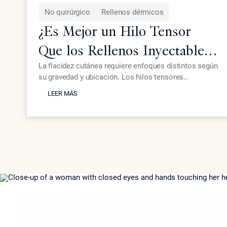
No quirúrgico
Rellenos dérmicos
¿Es Mejor un Hilo Tensor
Que los Rellenos Inyectables
para la Piel Flácida?
La flacidez cutánea requiere enfoques distintos según
su gravedad y ubicación. Los hilos tensores
LEER MÁS
proporcionan un efecto mecánico de elevación,
LEER MÁS
mientras que los inyectables avanzados como
Neustem ofrecen restauración de volumen y
estimulación de colágeno para un rejuvenecimiento
facial integral.
Iniciar una consulta virtual