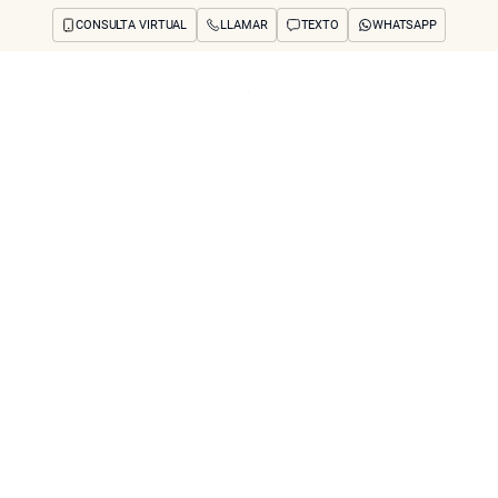
CONSULTA VIRTUAL
LLAMAR
TEXTO
WHATSAPP
os y preocupaciones
Concerns
Reseñas
Antes y después
Preguntas frecuente
os No Quirúrgicos 