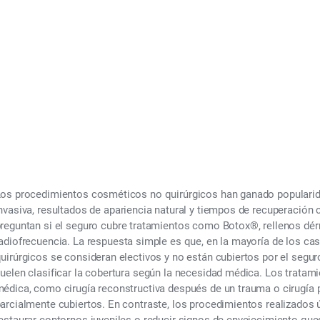
r 28, 2025
os procedimientos cosméticos no quirúrgicos han ganado populari
nvasiva
, resultados de apariencia natural y tiempos de recuperación
reguntan si
el seguro cubre tratamientos como Botox®, rellenos dér
adiofrecuencia
. La respuesta simple es que, en la mayoría de los ca
uirúrgicos se consideran electivos y no están cubiertos por el segur
uelen clasificar la cobertura según la
necesidad médica.
Los tratami
édica, como cirugía reconstructiva después de un trauma o cirugía 
arcialmente cubiertos. En contraste, los procedimientos realizados