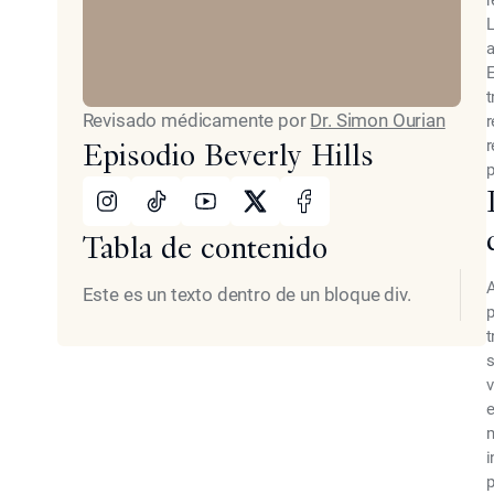
r
L
a
t
Revisado médicamente por
Dr. Simon Ourian
r
r
Episodio Beverly Hills
p
Instagram
TikTok
Youtube
X
Facebook
Tabla de contenido
A
Este es un texto dentro de un bloque div.
p
t
s
v
e
m
i
p