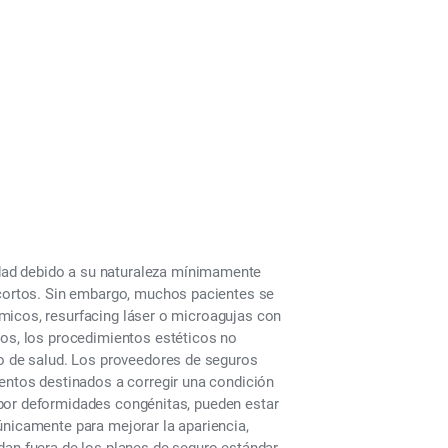
dad debido a su
naturaleza mínimamente
 cortos. Sin embargo, muchos pacientes se
micos, resurfacing láser o microagujas con
sos,
los procedimientos estéticos no
o de salud.
Los proveedores de seguros
entos destinados a corregir una condición
por deformidades congénitas, pueden estar
 únicamente para
mejorar la apariencia,