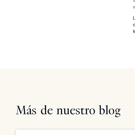
s
e
L
c
l
Más de nuestro blog