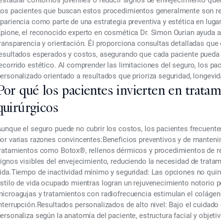
estaurar contornos juveniles o reducir signos de envejecimiento
qued
os pacientes que buscan estos procedimientos generalmente son resp
pariencia como parte de una
estrategia preventiva y estética
en luga
Epione
, el reconocido experto en cosmética
Dr. Simon Ourian
ayuda a
ransparencia y orientación. Él proporciona consultas detalladas que
esultados esperados y costos
, asegurando que cada paciente pueda
ecorrido estético. Al comprender las limitaciones del seguro, los p
ersonalizado orientado a resultados
que prioriza seguridad, longevida
Por qué los pacientes invierten en trata
quirúrgicos
unque el seguro puede no cubrir los costos, los pacientes frecuent
or varias razones convincentes:
Beneficios preventivos y de manteni
ratamientos como Botox®, rellenos dérmicos y procedimientos de 
ignos visibles del envejecimiento
, reduciendo la necesidad de trata
ida.
Tiempo de inactividad mínimo y seguridad:
Las opciones no quirú
stilo de vida ocupado mientras logran un
rejuvenecimiento notorio pe
icroagujas y tratamientos con radiofrecuencia estimulan el colágeno
nterrupción.
Resultados personalizados de alto nivel:
Bajo el cuidado 
ersonaliza según la anatomía del paciente, estructura facial y objeti