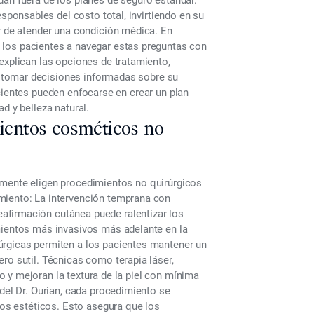
an fuera de los planes de seguro estándar.
onsables del costo total, invirtiendo en su
r de atender una condición médica. En
 los pacientes a navegar estas preguntas con
 explican las
opciones de tratamiento,
 tomar decisiones informadas sobre su
acientes pueden enfocarse en crear un
plan
d y belleza natural.
mientos cosméticos no
emente eligen procedimientos no quirúrgicos
miento:
La intervención temprana con
reafirmación cutánea puede
ralentizar los
mientos más invasivos más adelante en la
rgicas permiten a los pacientes mantener un
ro sutil.
Técnicas como terapia láser,
 y mejoran la textura de la piel con mínima
del Dr. Ourian, cada procedimiento se
vos estéticos.
Esto asegura que los