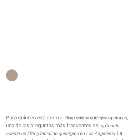
¿Cuánto cuesta un
Search
lifting facial no
quirúrgico en Los
Ángeles, California?
Personal de Epione Beverly Hills
•
November 26, 2025
Para quienes exploran
,
opciones
un lifting facial no quirúrgico
una de las preguntas más frecuentes es:
«¿Cuánto
La
cuesta un lifting facial no quirúrgico en Los Ángeles?»