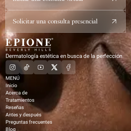
Solicitar una consulta presencial
casa
Dermatología estética en busca de la perfección
Instagram
TikTok
Youtube
X
Facebook
MENÚ
Inicio
Acerca de
Tratamientos
Reseñas
Antes y después
Preguntas frecuentes
Blog