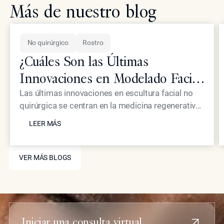
Más de nuestro blog
No quirúrgico
Rostro
¿Cuáles Son las Últimas
Innovaciones en Modelado Facial
No Quirúrgico para Pacientes de
Las últimas innovaciones en escultura facial no
quirúrgica se centran en la medicina regenerativa
Élite?
LEER MÁS
y en dispositivos de energía de alta precisión que
LEER MÁS
eliminan la necesidad de la cirugía tradicional. En
Epione Beverly Hills, el Dr. Simon Ourian utiliza
VER MÁS BLOGS
tratamientos exclusivos como Coolaser y
VER MÁS BLOGS
bioestimuladores avanzados para ofrecer a sus
pacientes de élite un refinamiento estructural y un
rejuvenecimiento cutáneo prácticamente sin
tiempo de recuperación ni cicatrices.
Iniciar una consulta virtual