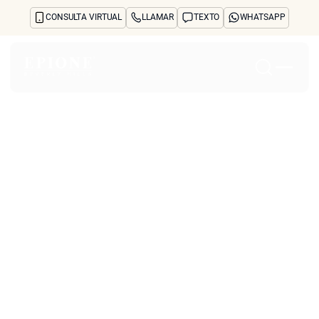
CONSULTA VIRTUAL
LLAMAR
TEXTO
WHATSAPP
Inicio
Acerca de
Tratamientos y preocupaciones
Treatments
Reseñas
Antes y después
Preguntas frecuentes
Blog
Prensa
See Your Future Self
CONTACTO
CONTACTO