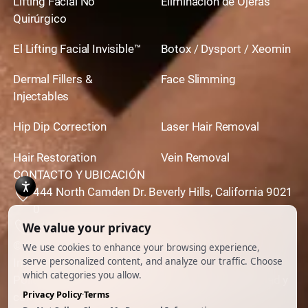
Lifting Facial No
Eliminación de Ojeras
Quirúrgico
El Lifting Facial Invisible™
Botox / Dysport / Xeomin
Dermal Fillers &
Face Slimming
Injectables
Hip Dip Correction
Laser Hair Removal
Hair Restoration
Vein Removal
CONTACTO Y UBICACIÓN
444 North Camden Dr. Beverly Hills, California 9021
0
310,651,6267
© 2026 Todos los derechos reservados.
Impulsado por
Ankord Media
Política de privacidad
|
Descargo de responsabilidad y
condiciones de uso
|
Cookie Preferences