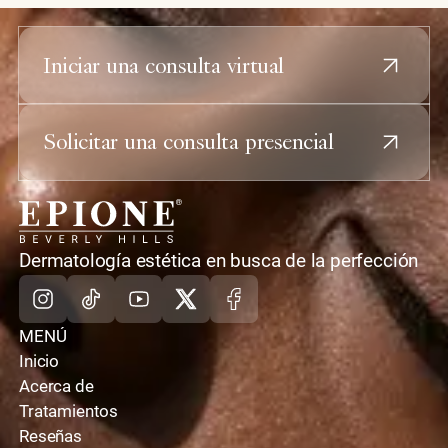
Iniciar una consulta virtual
Solicitar una consulta presencial
casa
Dermatología estética en busca de la perfección
Instagram
TikTok
Youtube
X
Facebook
MENÚ
Inicio
Acerca de
Tratamientos
Reseñas