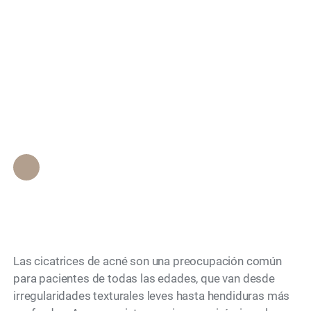
¿Cuáles son los
Search
mejores tratamientos
no quirúrgicos para las
cicatrices de acné?
Personal de Epione Beverly Hills
•
November 27, 2025
Las cicatrices de acné son una preocupación común
para pacientes de todas las edades, que van desde
irregularidades texturales leves hasta hendiduras más