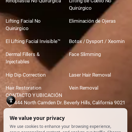
Rinoplastia No Quirúrgica
Lifting de Cuello No
Quirúrgico
Lifting Facial No
Eliminación de Ojeras
Quirúrgico
El Lifting Facial Invisible™
Botox / Dysport / Xeomin
Dermal Fillers &
Face Slimming
Injectables
Hip Dip Correction
Laser Hair Removal
Hair Restoration
Vein Removal
CONTACTO Y UBICACIÓN
444 North Camden Dr. Beverly Hills, California 9021
0
310,651,6267
© 2026 Todos los derechos reservados.