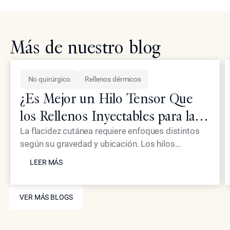
Más de nuestro blog
No quirúrgico
Rellenos dérmicos
¿Es Mejor un Hilo Tensor Que
los Rellenos Inyectables para la
Piel Flácida?
La flacidez cutánea requiere enfoques distintos
según su gravedad y ubicación. Los hilos
LEER MÁS
tensores proporcionan un efecto mecánico de
LEER MÁS
elevación, mientras que los inyectables
avanzados como Neustem ofrecen restauración
VER MÁS BLOGS
de volumen y estimulación de colágeno para un
VER MÁS BLOGS
rejuvenecimiento facial integral.