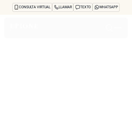
CONSULTA VIRTUAL
LLAMAR
TEXTO
WHATSAPP
Inicio
Acerca de
Tratamientos y preocupaciones
Treatments
Reseñas
Antes y después
Preguntas frecuentes
Blog
Prensa
See Your Future Self
CONTACTO
CONTACTO