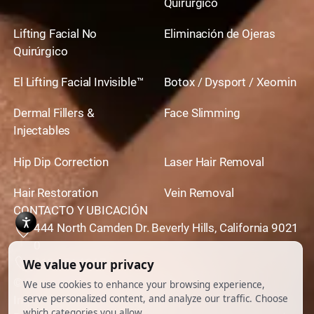
Quirúrgico
Lifting Facial No
Eliminación de Ojeras
Quirúrgico
El Lifting Facial Invisible™
Botox / Dysport / Xeomin
Dermal Fillers &
Face Slimming
Injectables
Hip Dip Correction
Laser Hair Removal
Hair Restoration
Vein Removal
CONTACTO Y UBICACIÓN
444 North Camden Dr. Beverly Hills, California 9021
0
310,651,6267
© 2026 Todos los derechos reservados.
Impulsado por
Ankord Media