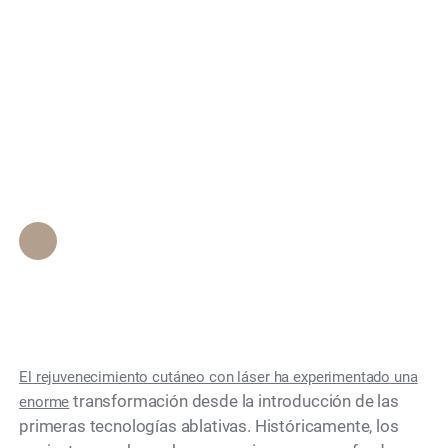
Coolaser vs.
Search
Tratamientos
Tradicionales con
Láser de CO2?
Personal de Epione Beverly Hills
•
April 30, 2026
El rejuvenecimiento cutáneo con láser ha experimentado una
transformación desde la introducción de las
enorme
primeras tecnologías ablativas. Históricamente, los