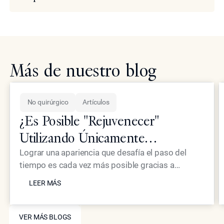
Más de nuestro blog
No quirúrgico
Artículos
¿Es Posible "Rejuvenecer"
Utilizando Únicamente
Tratamientos No Quirúrgicos?
Lograr una apariencia que desafía el paso del
tiempo es cada vez más posible gracias a
LEER MÁS
sofisticadas intervenciones no quirúrgicas, como
LEER MÁS
las que ha sido pionero el Dr. Simon Ourian en
Epione Beverly Hills. Al combinar
VER MÁS BLOGS
rejuvenecimiento con láser, inyectables de alta
VER MÁS BLOGS