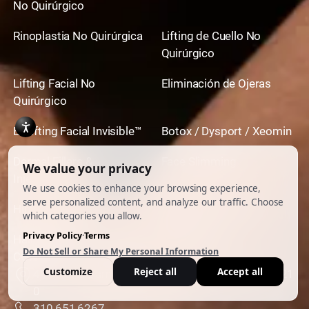
No Quirúrgico
Rinoplastia No Quirúrgica
Lifting de Cuello No
Quirúrgico
Lifting Facial No
Eliminación de Ojeras
Quirúrgico
El Lifting Facial Invisible™
Botox / Dysport / Xeomin
Dermal Fillers &
Face Slimming
Injectables
Hip Dip Correction
Laser Hair Removal
Hair Restoration
Vein Removal
CONTACTO Y UBICACIÓN
444 North Camden Dr. Beverly Hills, California 9021
0
310,651,6267