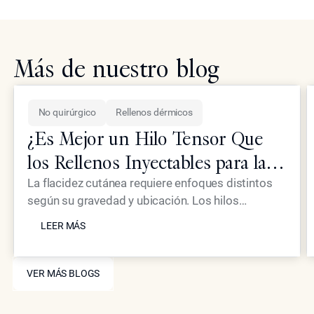
Más de nuestro blog
No quirúrgico
Rellenos dérmicos
¿Es Mejor un Hilo Tensor Que
los Rellenos Inyectables para la
Piel Flácida?
La flacidez cutánea requiere enfoques distintos
según su gravedad y ubicación. Los hilos
LEER MÁS
tensores proporcionan un efecto mecánico de
LEER MÁS
elevación, mientras que los inyectables
avanzados como Neustem ofrecen restauración
VER MÁS BLOGS
de volumen y estimulación de colágeno para un
VER MÁS BLOGS
rejuvenecimiento facial integral.