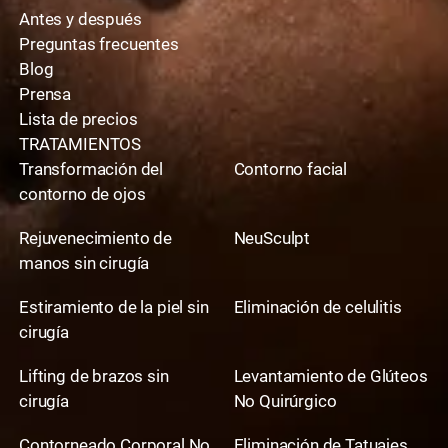
Antes y después
Preguntas frecuentes
Blog
Prensa
Lista de precios
TRATAMIENTOS
Transformación del
Contorno facial
contorno de ojos
Rejuvenecimiento de
NeuSculpt
manos sin cirugía
Estiramiento de la piel sin
Eliminación de celulitis
cirugía
Lifting de brazos sin
Levantamiento de Glúteos
cirugía
No Quirúrgico
Contorneado Corporal No
Eliminación de Tatuajes