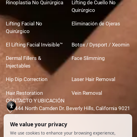
Rinoplastia No Quirúrgica
Lifting de Cuello No
Quirúrgico
Lifting Facial No
Eliminación de Ojeras
Quirúrgico
El Lifting Facial Invisible™
Botox / Dysport / Xeomin
Dermal Fillers &
Face Slimming
Injectables
Hip Dip Correction
Laser Hair Removal
Hair Restoration
Vein Removal
CONTACTO Y UBICACIÓN
444 North Camden Dr. Beverly Hills, California 9021
0
310,651,6267
© 2026 Todos los derechos reservados.