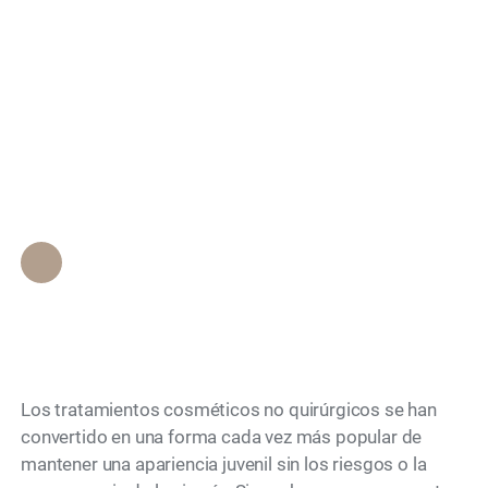
¿Con qué frecuencia
Search
debe repetir los
tratamientos no
quirúrgicos?
Personal de Epione Beverly Hills
•
November 28, 2025
Los tratamientos cosméticos no quirúrgicos se han
convertido en una forma cada vez más popular de
mantener una apariencia juvenil sin los riesgos o la