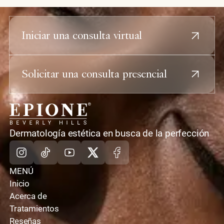
Iniciar una consulta virtual
Solicitar una consulta presencial
casa
Dermatología estética en busca de la perfección
Instagram
TikTok
Youtube
X
Facebook
MENÚ
Inicio
Acerca de
Tratamientos
Reseñas