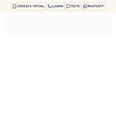
CONSULTA VIRTUAL
LLAMAR
TEXTO
WHATSAPP
Inicio
Acerca de
Tratamientos y preocupaciones
Treatments
Reseñas
Antes y después
Preguntas frecuentes
Blog
Prensa
See Your Future Self
CONTACTO
CONTACTO