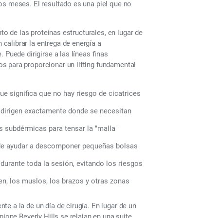
os meses. El resultado es una piel que no
nto de las proteínas estructurales, en lugar de
calibrar la entrega de energía a
 Puede dirigirse a las líneas finas
s para proporcionar un lifting fundamental
ue significa que no hay riesgo de cicatrices
 dirigen exactamente donde se necesitan
s subdérmicas para tensar la "malla"
ede ayudar a descomponer pequeñas bolsas
rante toda la sesión, evitando los riesgos
n, los muslos, los brazos y otras zonas
e a la de un día de cirugía. En lugar de un
pione Beverly Hills se relajan en una suite