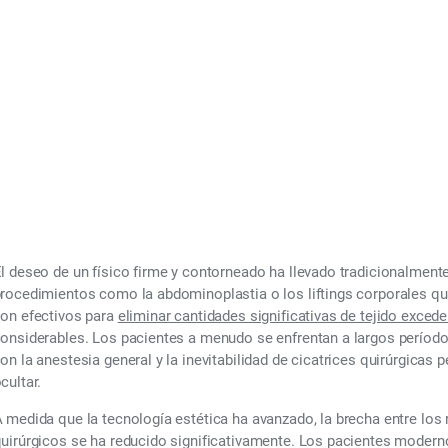
rnativas quirúrgicas
2026
l deseo de un físico firme y contorneado ha llevado tradicionalment
rocedimientos como la abdominoplastia o los liftings corporales qu
on efectivos para
eliminar cantidades significativas de tejido exced
onsiderables. Los pacientes a menudo se enfrentan a largos período
on la anestesia general y la inevitabilidad de cicatrices quirúrgicas
cultar.
 medida que la tecnología estética ha avanzado, la brecha entre los 
uirúrgicos se ha reducido significativamente. Los pacientes moder