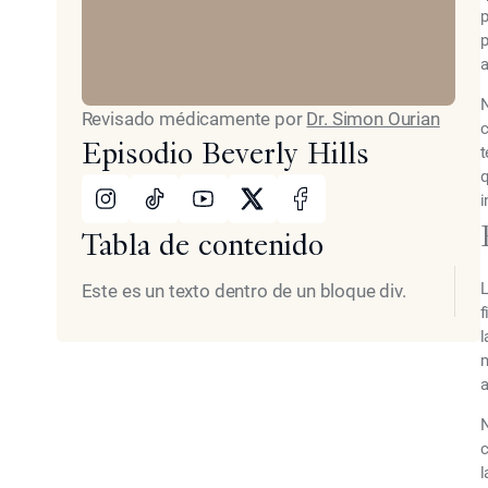
p
p
a
N
Revisado médicamente por
Dr. Simon Ourian
c
Episodio Beverly Hills
t
q
Instagram
TikTok
Youtube
X
Facebook
i
Tabla de contenido
L
Este es un texto dentro de un bloque div.
f
l
m
a
N
c
l