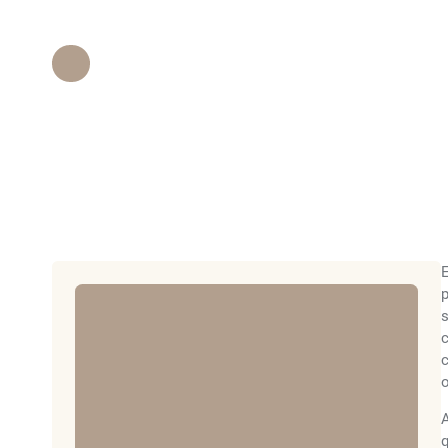
piel con las alte
Personal de Epione Beverly Hills
•
May 9, 
E
p
s
c
c
o
A
q