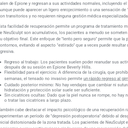
alen de Epione y regresan a sus actividades normales, incluyendo el tr
unque puede aparecer un ligero enrojecimiento o una sensación de "t
on transitorios y no requieren ninguna gestión médica especializada
sta facilidad de recuperación permite un programa de tratamiento m
e NeuSculpt son acumulativos, los pacientes a menudo se someten a
u objetivo final. Este enfoque de "lento pero seguro" permite que la
ontornos, evitando el aspecto "estirado" que a veces puede resultar
gresiva.
Regreso al trabajo:
Los pacientes suelen poder reanudar sus act
después de su sesión en Epione Beverly Hills.
Flexibilidad para el ejercicio:
A diferencia de la cirugía, que prohí
semanas, el tensado no invasivo permite
un rápido regreso al gi
Cuidado posterior mínimo:
No hay vendajes que cambiar ni sutura
hidratación y protección solar suele ser suficiente.
Sin cicatrices ocultas:
Dado que la piel nunca se rompe, no hay 
o tratar las cicatrices a largo plazo.
ambién cabe destacar el impacto psicológico de una recuperación r
xperimentan un período de "depresión postoperatoria" debido al desga
nicial distorsionada de la zona tratada. Los pacientes de NeuSculpt 