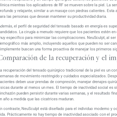
línica mientras los aplicadores de RF se mueven sobre la piel. La 
rofundo y relajante, similar a un masaje con piedras calientes. Esta 
ara las personas que desean mantener su productividad diaria.
demás, el perfil de seguridad del tensado basado en energía es sup
andidatos. La cirugía a menudo requiere que los pacientes estén en
uy específico para minimizar las complicaciones. NeuSculpt, al ser 
emográfico más amplio, incluyendo aquellos que pueden no ser cand
implemente buscan una forma proactiva de manejar los primeros sig
Comparación de la recuperación y el imp
a recuperación del tensado quirúrgico tradicional de la piel es un
emanas de movimiento restringido y cuidados especializados. Despu
acientes deben usar prendas de compresión, manejar drenajes quirúrg
ísicas durante al menos un mes. El tiempo de inactividad social es s
inchazón pueden persistir durante varias semanas, y el resultado fi
n año a medida que las cicatrices maduran.
n contraste, NeuSculpt está diseñado para el individuo moderno y o
ida. Prácticamente no hay tiempo de inactividad asociado con el pr