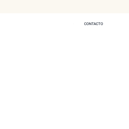
CONTACTO
CONTACTO
s
Blog
Prensa
Contactar
l tensado de la