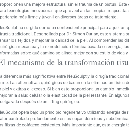
roporcionen una mejora estructural sin el trauma de un bisturí. Est
ara tecnologías innovadoras que aprovechan las propias respuestas 
pariencia más firme y juvenil en diversas áreas de tratamiento.
euSculpt ha surgido como un contendiente principal para aquellos q
irugía tradicional. Desarrollado por
Dr. Simon Ourian
, este sistema p
ensar los tejidos y mejorar la calidad de la piel. Al comprender las 
uirúrgica mecánica y la remodelación térmica basada en energía, l
nformadas sobre qué camino se alinea mejor con su estilo de vida y 
El mecanismo de la transformación tisu
a diferencia más significativa entre NeuSculpt y la cirugía tradicio
irme. Las alternativas quirúrgicas se basan en la eliminación física de
a piel y extirpa el exceso. Si bien esto proporciona un cambio inmed
ejorar la salud celular o la elasticidad de la piel restante. En alguno
delgazada después de un lifting quirúrgico.
euSculpt opera bajo un principio regenerativo utilizando energía de r
alor controlado profundamente en las capas dérmicas y subdérmica
as fibras de colágeno existentes. Más importante aún, esta energía