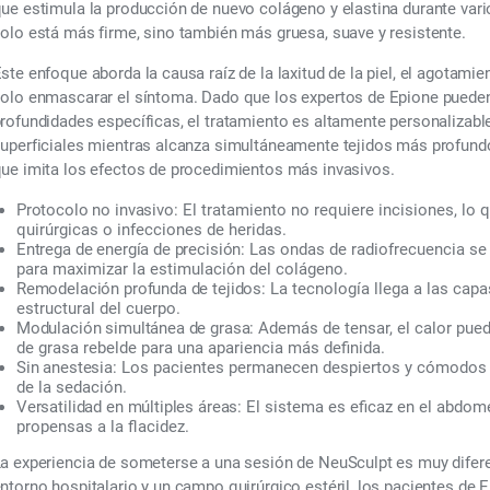
ue estimula la producción de nuevo colágeno y elastina durante vari
olo está más firme, sino también más gruesa, suave y resistente.
ste enfoque aborda la causa raíz de la laxitud de la piel, el agotamie
olo enmascarar el síntoma. Dado que los expertos de Epione pueden 
rofundidades específicas, el tratamiento es altamente personalizable.
uperficiales mientras alcanza simultáneamente tejidos más profundo
ue imita los efectos de procedimientos más invasivos.
Protocolo no invasivo:
El tratamiento no requiere incisiones, lo q
quirúrgicas o infecciones de heridas.
Entrega de energía de precisión:
Las ondas de radiofrecuencia se
para maximizar la estimulación del colágeno.
Remodelación profunda de tejidos:
La tecnología llega a las capa
estructural del cuerpo.
Modulación simultánea de grasa:
Además de tensar, el calor pu
de grasa rebelde para una apariencia más definida.
Sin anestesia:
Los pacientes permanecen despiertos y cómodos du
de la sedación.
Versatilidad en múltiples áreas:
El sistema es eficaz en el abdome
propensas a la flacidez.
a experiencia de someterse a una sesión de NeuSculpt es muy diferent
ntorno hospitalario y un campo quirúrgico estéril, los pacientes de E