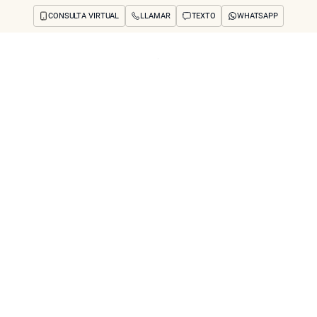
CONSULTA VIRTUAL
LLAMAR
TEXTO
WHATSAPP
os y preocupaciones
Concerns
Reseñas
Antes y después
Preguntas frecuente
a Neusculpt para e