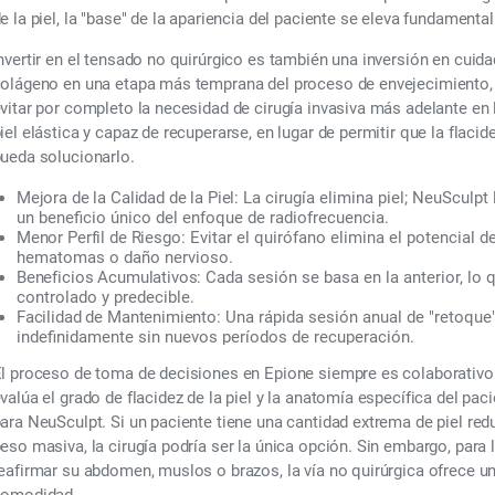
e la piel, la "base" de la apariencia del paciente se eleva fundamenta
nvertir en el tensado no quirúrgico es también una inversión en cuida
olágeno en una etapa más temprana del proceso de envejecimiento,
vitar por completo la necesidad de cirugía invasiva más adelante en 
iel elástica y capaz de recuperarse, en lugar de permitir que la flacid
ueda solucionarlo.
Mejora de la Calidad de la Piel:
La cirugía elimina piel; NeuSculpt 
un beneficio único del enfoque de radiofrecuencia.
Menor Perfil de Riesgo:
Evitar el quirófano elimina el potencia
hematomas o daño nervioso.
Beneficios Acumulativos:
Cada sesión se basa en la anterior, lo 
controlado y predecible.
Facilidad de Mantenimiento:
Una rápida sesión anual de "retoque
indefinidamente sin nuevos períodos de recuperación.
l proceso de toma de decisiones en Epione siempre es colaborativo.
valúa el grado de flacidez de la piel y la anatomía específica del pa
ara NeuSculpt. Si un paciente tiene una cantidad extrema de piel r
eso masiva, la cirugía podría ser la única opción. Sin embargo, par
eafirmar su abdomen, muslos o brazos, la vía no quirúrgica ofrece un
comodidad.