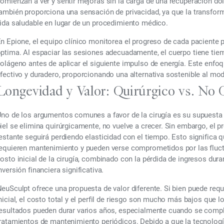
omienzan a ver y sentir mejoras sin la carga de una recuperación do
ambién proporciona una sensación de privacidad, ya que la transform
ida saludable en lugar de un procedimiento médico.
n Epione, el equipo clínico monitorea el progreso de cada paciente 
ptima. Al espaciar las sesiones adecuadamente, el cuerpo tiene tie
olágeno antes de aplicar el siguiente impulso de energía. Este enf
fectivo y duradero, proporcionando una alternativa sostenible al mod
Longevidad y Valor: Quirúrgico vs. No 
no de los argumentos comunes a favor de la cirugía es su supuesta 
iel se elimina quirúrgicamente, no vuelve a crecer. Sin embargo, el p
estante seguirá perdiendo elasticidad con el tiempo. Esto significa 
equieren mantenimiento y pueden verse comprometidos por las fluctu
osto inicial de la cirugía, combinado con la pérdida de ingresos dura
nversión financiera significativa.
euSculpt ofrece una propuesta de valor diferente. Si bien puede requ
nicial, el costo total y el perfil de riesgo son mucho más bajos que 
esultados pueden durar varios años, especialmente cuando se compl
ratamientos de mantenimiento periódicos. Debido a que la tecnología