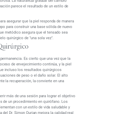
lorosa. La naturaleza gradual del cambio
ación parece el resultado de un estilo de
para asegurar que la piel responda de manera
mpo para construir una base sólida de nuevo
oque metódico asegura que el tensado sea
elo quirúrgico de "una sola vez".
Quirúrgico
permanencia. Es cierto que una vez que la
roceso de envejecimiento continúa, y la piel
que incluso los resultados quirúrgicos
aciones de peso o el daño solar. El alto
nte la recuperación, la convierte en una
erir más de una sesión para lograr el objetivo
los de un procedimiento en quirófano. Los
ementan con un estilo de vida saludable y
 del Dr. Simon Ourian mejora la calidad real