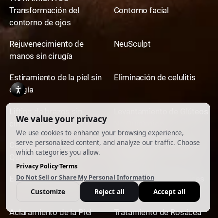
Transformación del
Contorno facial
contorno de ojos
Rejuvenecimiento de
NeuSculpt
manos sin cirugía
Estiramiento de la piel sin
Eliminación de celulitis
cirugía
Lifting de brazos sin
Levantamiento de Glúteos
cirugía
No Quirúrgico
Contorneado Corporal No
Eliminación de Tatuajes
Quirúrgico
con Láser
Eliminación de Estrías
Eliminación de Cicatrices
de Acné
Aclaramiento de la Piel
Tratamiento de Rosácea