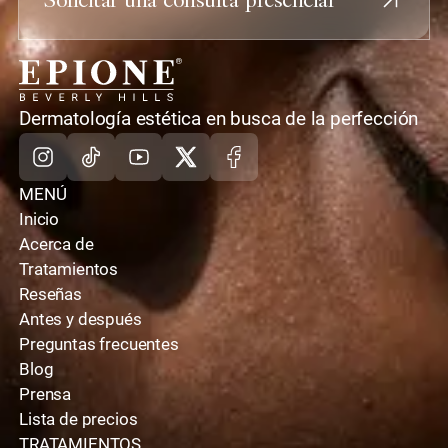
casa
Dermatología estética en busca de la perfección
Instagram
TikTok
Youtube
X
Facebook
MENÚ
Inicio
Acerca de
Tratamientos
Reseñas
Antes y después
Preguntas frecuentes
Blog
Prensa
Lista de precios
TRATAMIENTOS