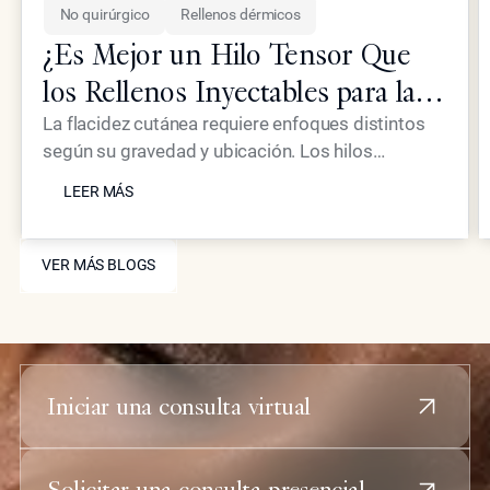
No quirúrgico
Rellenos dérmicos
¿Es Mejor un Hilo Tensor Que
los Rellenos Inyectables para la
Piel Flácida?
La flacidez cutánea requiere enfoques distintos
según su gravedad y ubicación. Los hilos
LEER MÁS
tensores proporcionan un efecto mecánico de
LEER MÁS
elevación, mientras que los inyectables
avanzados como Neustem ofrecen restauración
VER MÁS BLOGS
de volumen y estimulación de colágeno para un
VER MÁS BLOGS
rejuvenecimiento facial integral.
Iniciar una consulta virtual
Solicitar una consulta presencial