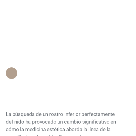
una mandíbula
Search
definida utilizando la
técnica Jawsome sin
cirugía?
Personal de Epione Beverly Hills
•
April 25, 2026
La búsqueda de un rostro inferior perfectamente
definido ha provocado un cambio significativo en
cómo la medicina estética aborda la línea de la