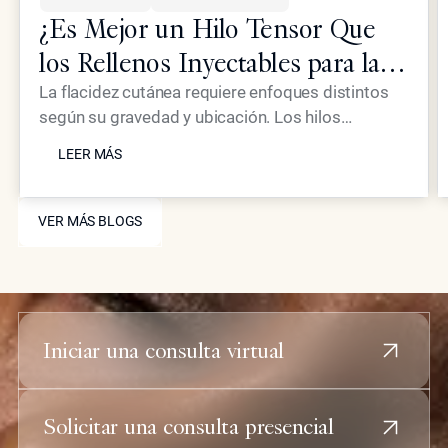
¿Es Mejor un Hilo Tensor Que
los Rellenos Inyectables para la
Piel Flácida?
La flacidez cutánea requiere enfoques distintos
según su gravedad y ubicación. Los hilos
LEER MÁS
tensores proporcionan un efecto mecánico de
LEER MÁS
elevación, mientras que los inyectables
avanzados como Neustem ofrecen restauración
VER MÁS BLOGS
de volumen y estimulación de colágeno para un
VER MÁS BLOGS
rejuvenecimiento facial integral.
Iniciar una consulta virtual
Solicitar una consulta presencial