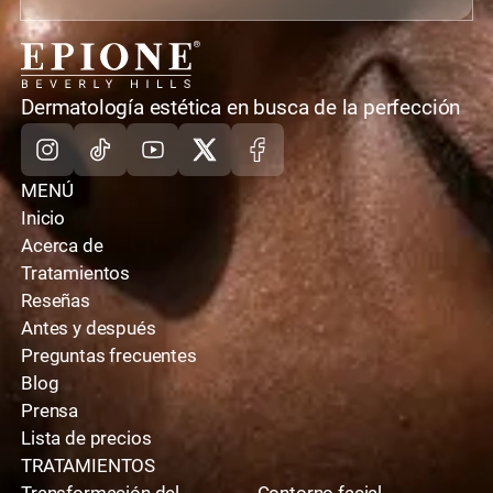
casa
Dermatología estética en busca de la perfección
Instagram
TikTok
Youtube
X
Facebook
MENÚ
Inicio
Acerca de
Tratamientos
Reseñas
Antes y después
Preguntas frecuentes
Blog
Prensa
Lista de precios
TRATAMIENTOS