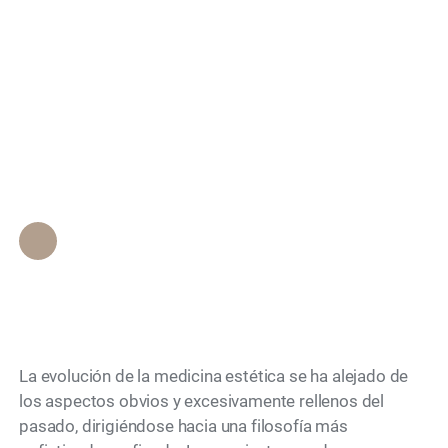
esculpido facial no
Search
quirúrgico que sea
completamente
indetectable?
Personal de Epione Beverly Hills
•
May 6, 2026
La evolución de la medicina estética se ha alejado de
los aspectos obvios y excesivamente rellenos del
pasado, dirigiéndose hacia una filosofía más