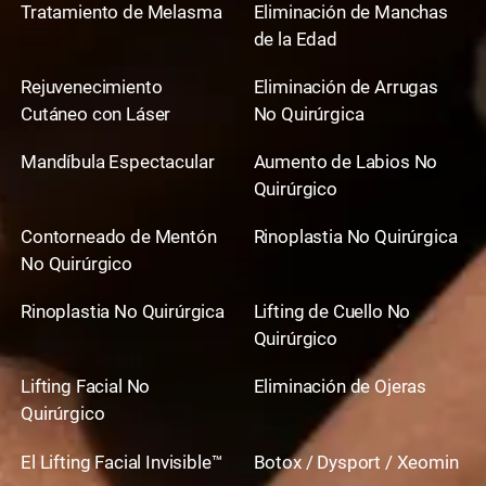
Tratamiento de Melasma
Eliminación de Manchas
de la Edad
Rejuvenecimiento
Eliminación de Arrugas
Cutáneo con Láser
No Quirúrgica
Mandíbula Espectacular
Aumento de Labios No
Quirúrgico
Contorneado de Mentón
Rinoplastia No Quirúrgica
No Quirúrgico
Rinoplastia No Quirúrgica
Lifting de Cuello No
Quirúrgico
Lifting Facial No
Eliminación de Ojeras
Quirúrgico
El Lifting Facial Invisible™
Botox / Dysport / Xeomin