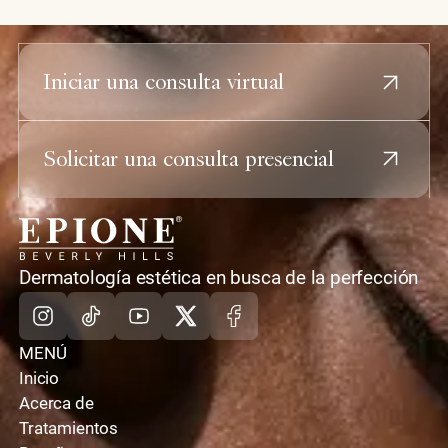
Iniciar una consulta virtual
Solicitar una consulta presencial
casa
Dermatología estética en busca de la perfección
Instagram
TikTok
Youtube
X
Facebook
MENÚ
Inicio
Acerca de
Tratamientos