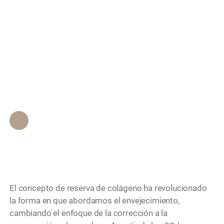
banco de colágeno en
Search
mis 30 para evitar un
lifting facial en mis
50?
Personal de Epione Beverly Hills
•
April 26, 2026
El concepto de reserva de colágeno ha revolucionado
la forma en que abordamos el envejecimiento,
cambiando el enfoque de la corrección a la