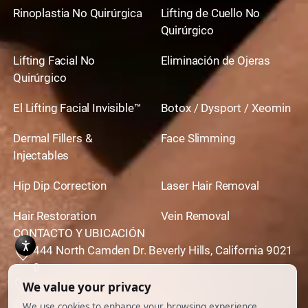
Rinoplastia No Quirúrgica
Lifting de Cuello No
Quirúrgico
Lifting Facial No
Eliminación de Ojeras
Quirúrgico
El Lifting Facial Invisible™
Botox / Dysport / Xeomin
Dermal Fillers &
Face Slimming
Injectables
Hip Dip Correction
Laser Hair Removal
Hair Restoration
Vein Removal
CONTACTO Y UBICACIÓN
444 North Camden Dr. Beverly Hills, California 9021
0
310,651,6267
© 2026 Todos los derechos reservados.