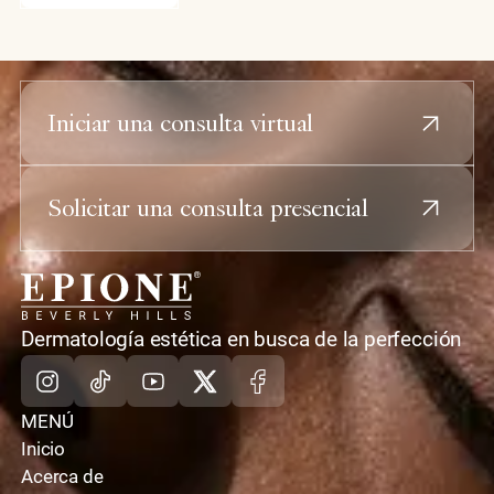
rejuvenecimiento facial integral.
Iniciar una consulta virtual
Solicitar una consulta presencial
casa
Dermatología estética en busca de la perfección
Instagram
TikTok
Youtube
X
Facebook
MENÚ
Inicio
Acerca de