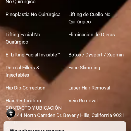
No Quirúrgico
Rinoplastia No Quirúrgica
Lifting de Cuello No
Quirúrgico
Lifting Facial No
Eliminación de Ojeras
Quirúrgico
El Lifting Facial Invisible™
Botox / Dysport / Xeomin
Dermal Fillers &
Face Slimming
Injectables
Hip Dip Correction
Laser Hair Removal
Hair Restoration
Vein Removal
CONTACTO Y UBICACIÓN
444 North Camden Dr. Beverly Hills, California 9021
0
310,651,6267