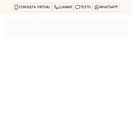
CONSULTA VIRTUAL
LLAMAR
TEXTO
WHATSAPP
Inicio
Acerca de
Tratamientos y preocupaciones
Treatments
Reseñas
Antes y después
Preguntas frecuentes
Blog
Prensa
See Your Future Self
CONTACTO
CONTACTO