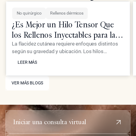
No quirúrgico
Rellenos dérmicos
¿Es Mejor un Hilo Tensor Que
los Rellenos Inyectables para la
Piel Flácida?
La flacidez cutánea requiere enfoques distintos
según su gravedad y ubicación. Los hilos
LEER MÁS
tensores proporcionan un efecto mecánico de
LEER MÁS
elevación, mientras que los inyectables
avanzados como Neustem ofrecen restauración
VER MÁS BLOGS
de volumen y estimulación de colágeno para un
VER MÁS BLOGS
rejuvenecimiento facial integral.
Iniciar una consulta virtual