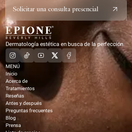
Solicitar una consulta presencial
casa
Dermatología estética en busca de la perfección
Instagram
TikTok
Youtube
X
Facebook
MENÚ
Inicio
Acerca de
Tratamientos
Reseñas
Antes y después
Preguntas frecuentes
Blog
Prensa