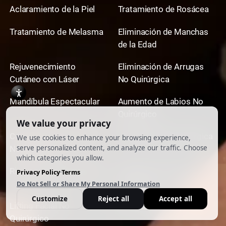
Aclaramiento de la Piel
Tratamiento de Rosácea
Tratamiento de Melasma
Eliminación de Manchas
de la Edad
Rejuvenecimiento
Eliminación de Arrugas
Cutáneo con Láser
No Quirúrgica
Mandíbula Espectacular
Aumento de Labios No
Quirúrgico
Contorneado de Mentón
Rinoplastia No Quirúrgica
No Quirúrgico
Rinoplastia No Quirúrgica
Lifting de Cuello No
Quirúrgico
Lifting Facial No
Eliminación de Ojeras
Quirúrgico