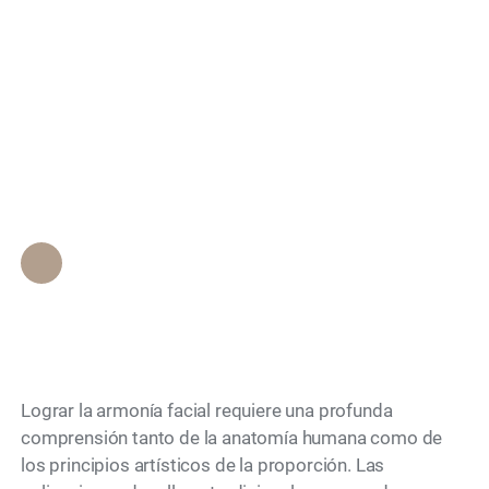
de las técnicas de
Search
relleno con microgotas
del Dr. Simon Ourian
el equilibrio facial?
Personal de Epione Beverly Hills
•
May 17, 2026
Lograr la armonía facial requiere una profunda
comprensión tanto de la anatomía humana como de
los principios artísticos de la proporción. Las