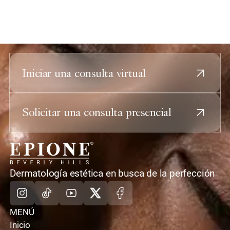
Iniciar una consulta virtual
Solicitar una consulta presencial
casa
Dermatología estética en busca de la perfección
Instagram
TikTok
Youtube
X
Facebook
MENÚ
Inicio